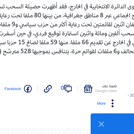
سياسيا، وملفان اثنين لقائمتي
سحب ألفين ومائة واثنين استمارة توقيع فردي، في حين أسفر
الإيداع الفعلي في الخارج عن تقديم
موجبها 528 مترشح في الخارج.
تابعنا على
0
Facebook
Google news
20/05/2026 -
More