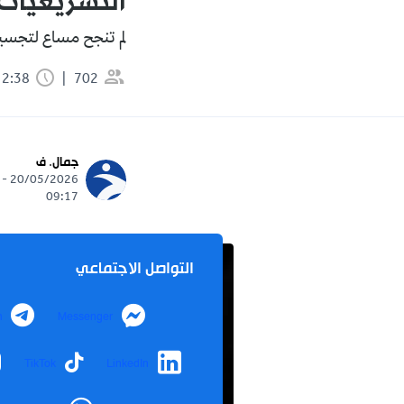
التشريعيات
لم تنجح مساع لتجسي
702
2:38 دقيقة
جمال. ف
20/05/2026 -
09:17
التواصل الاجتماعي
m
Messenger
TikTok
LinkedIn