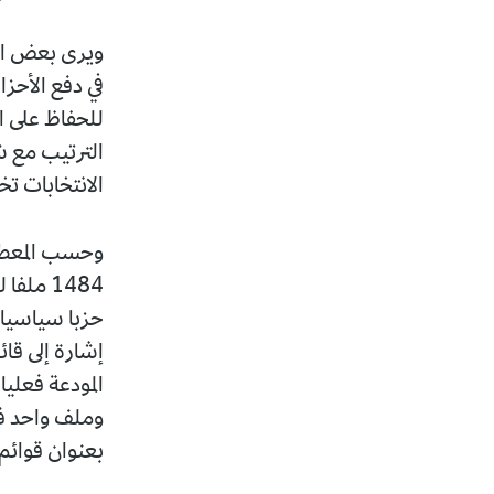
ويرى بعض الم
في دفع الأحزا
للحفاظ على اس
الترتيب مع ش
الانتخابات ت
وحسب المعطي
حزبا سياسيا 
بعنوان قوائم حرة، ليتنا