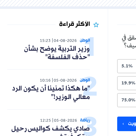
الأكثر قراءة
شقق في
الوطن
15:23
04-08-2026
لصيف؟
وزير التربية يوضح بشأن
"حذف الفلسفة"
5.1%
الوطن
10:16
05-08-2026
19.9%
"ما هكذا تمنينا أن يكون الرد
معالي الوزير!"
75.0%
رياضة
12:25
05-08-2026
يت
صادي يكشف كواليس رحيل