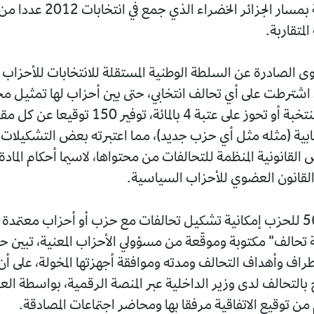
تجربة شبيهة بمسار الجزائر الخضراء الذ
لمتقاربة.
 الصادرة عن السلطة الوطنية المستقلة للانتخابات للأحزاب ع
ذ اشترطت على أي تحالف انتخابي، حتى بين أحزاب لها تمثيل مح
في المجالس المنتخبة أو تحوز على عتبة 4 بالمائة، توفير 150 تو
تخابية (مثله مثل أي حزب جديد)، مما اعتبرته بعض التشكيلات ع
القانون العضوي للأحزاب السياسية.
وتتيح المادة 56 للحزب إمكانية تشكيل تحالفات مع حزب أو أحزاب معت
ية تحالف" مكتوبة وموقّعة من مسؤولي الأحزاب المعنية، تبين 
أطراف وأهداف التحالف ومدته وموافقة أجهزتها المخولة، على أن
 بالتحالف لدى وزير الداخلية عبر المنصة الرقمية، بواسطة ال