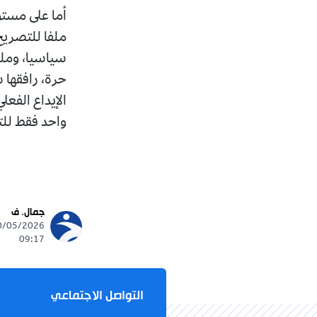
حرة، رافقها 
واحد فقط للتحالف و6 ملفات لقوائم حرة، يتنافس ب
جمال. ف
09:17
التواصل الاجتماعي