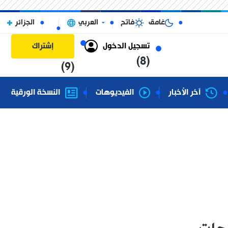
غامق
فاتح
العربي
الجزائر
تسجيل الدخول
إشتراك
(8)
(9)
آخر الأخبار
الفيديوهات
النسخة الورقية