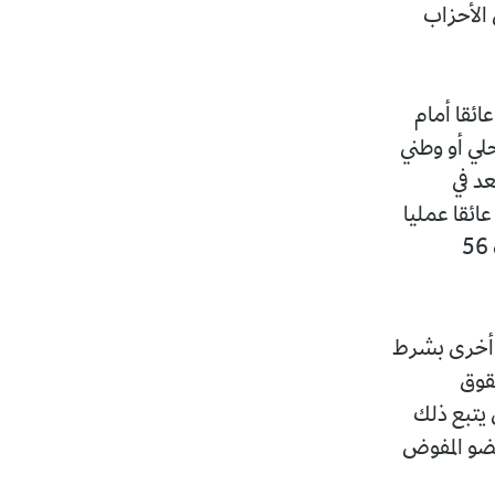
ي جمع في انتخابات 2012 عددا من الأحزاب
ائقا أمام
لي أو وطني
قيعا عن كل مقعد في
ائقا عمليا
أفرغ النصوص القانونية المنظمة للتحالفات من محتواها، لاسيما أحكام المادة 56
مدة أخرى بشرط
حقوق
 يتبع ذلك
عضو المفوض