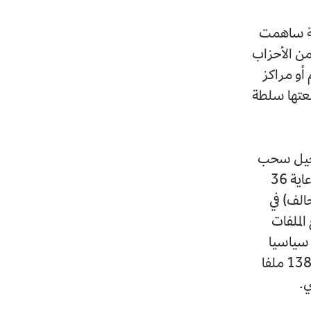
قلة ساهمت
 من الأحزاب
 أو مراكز
ضعتها سلطة
تسجيل سحب
1484 ملفا للتصريح الجماعي عبر 69 ولاية، من بينها 1208 ملفات تحت رعاية 36
الف) في
 مجموع الملفات
 ملفا، توزعت على 647 ملفا لصالح 32 حزبا سياسيا
وملف واحد فقط لصالح قائمة تحت رعاية أكثر من حزب سياسي (تحالف)، و138 ملفا