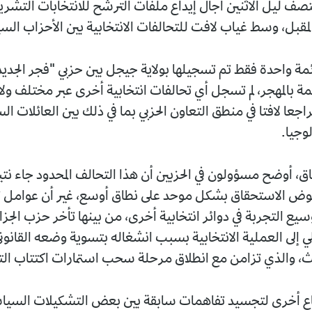
صف ليل الاثنين آجال إيداع ملفات الترشح للانتخابات التشريع
مة واحدة فقط تم تسجيلها بولاية جيجل بين حزبي "فجر الجديد"
مة بالمهجر، لم تسجل أي تحالفات انتخابية أخرى عبر مختلف ول
عا لافتا في منطق التعاون الحزبي بما في ذلك بين العائلات ا
لوجيا.
اق، أوضح مسؤولون في الحزبين أن هذا التحالف المحدود جاء نت
وض الاستحقاق بشكل موحد على نطاق أوسع، غير أن عوامل ت
ع التجربة في دوائر انتخابية أخرى، من بينها تأخر حزب الجزائ
ي إلى العملية الانتخابية بسبب انشغاله بتسوية وضعه القانوني
ث، والذي تزامن مع انطلاق مرحلة سحب استمارات اكتتاب الت
ع أخرى لتجسيد تفاهمات سابقة بين بعض التشكيلات السياس