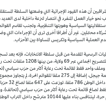
راقبين أن هذه القيود الإجرائية التي وضعتها السلطة المست
ب نحو خيار العمل المنفرد في انتصار لنزعة داخلية لدى العديد
تقلاليتها السياسية وهويتها التنظيمية، وتجنب تقاسم القوائم
ركاء محتملين. غير أن أطرافا أخرى ترى أن الإجراءات التي و
خدم العملية السياسية وتكريس المساواة بين الأحزاب.
ات الرسمية المقدمة من قبل سلطة الانتخابات، فإنه بعد 
وملف واحد فقط لقائمة تحت رعاية أكثر من حزب سياسي (تح
إشارة إلى قائمة جيجل، إضافة إلى 275 ملفا للقوائم الحرة، لم يتجاوز
المودعة فعليا داخل الوطن 786
فس بناء عليها 10144 مترشح داخل التراب الوطني.