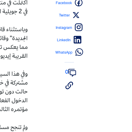
Facebook
اكتملت في منت
في 2 جويلية المقبل، وسط غياب لافت للتحالفات الانتخابية بين الأحزاب السياسية.
Twitter
Instagram
وباستثناء قائ
الجديدة" وقائ
LinkedIn
مما يعكس تراج
WhatsApp
القريبة إيديو
0
وفي هذا السي
مشتركة في خ
حالت دون توسي
الدخول الفعل
مؤتمره الثال
ولم تنجح مسا