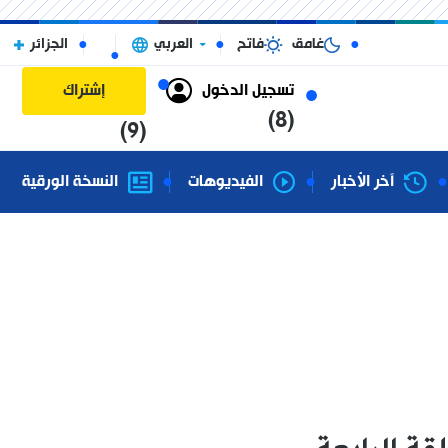
غامق
فاتح
العربي
الجزائر
تسجيل الدخول
إشتراك
(8)
(9)
آخر الأخبار
الفيديوهات
النسخة الورقية