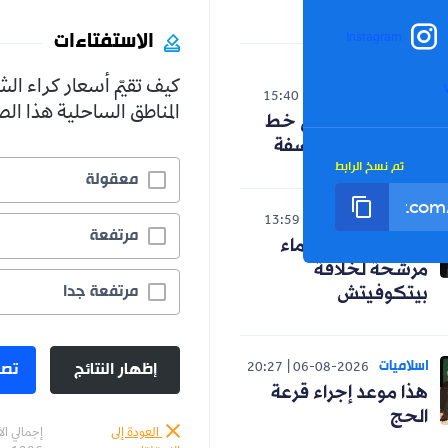
الاستفتاءات
Instagram
كيف تقيّم أسعار كراء ال
الوطن
15:40
06-08-2026
المناطق الساحلية هذا ا
حنون تدخل على خط
الجدل حول الفلسفة
تم نسخ الرابط
معقولة
رياضة
13:59
06-08-2026
مرتفعة
رسميا.. ثلاثة أسماء
مرشحة لخلافة
مرتفعة جدا
بيتكوفيتش
اسلاميات
إظهار النتائج
تصو
20:27
06-08-2026
هذا موعد إجراء قرعة
الحج
العودة إلى
إجمالي ال