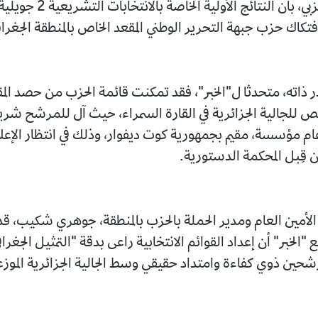
كاك حزب جبهة التحرير الوطني المقعد الخاص بالمنطقة الجغراف
ر ذاته، متحدثا ل"الخبر"، فقد تمكنت قائمة الحزب من حصد المقع
ص للجالية الجزائرية في القارة السمراء، حيث آل للمرشح شري
 عام مؤسسة، مقيم بجمهورية كوت ديفوار، وذلك في انتظار الإعل
ن قِبل المحكمة الدستورية.
أمين العام ومدير الحملة بالحزب بالمنطقة، جوهري شكيب، ق
"الخبر" أن إعداد القوائم الانتخابية راعى بدقة "التمثيل الجغراف
شحين ذوي كفاءة وامتداد حقيقي وسط الجالية الجزائرية الموزعة