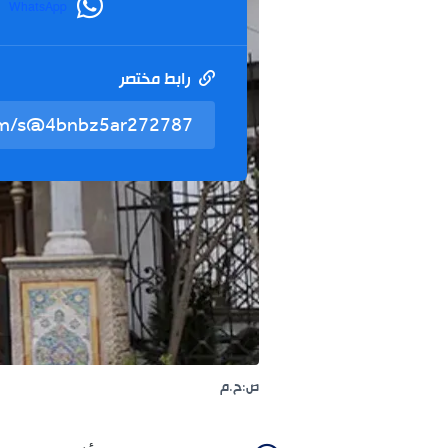
WhatsApp
رابط مختصر
ص:ح.م