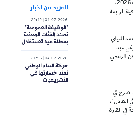
أفاد مصدر حزبي، بأن النتائج الأولية الخاصة بالانتخابات التشريعية 2 جويلية 2026،
المزيد من أخبار
ية الرابعة
22:42
04-07-2026
"الوظيفة العمومية"
تحدد الفئات المعنية
د النيابي
بعطلة عيد الاستقلال
في عبد
ان الرسمي
21:56
04-07-2026
حركة البناء الوطني
تفند خسارتها في
التشريعيات
د صرح في
ي العادل"،
 في القارة