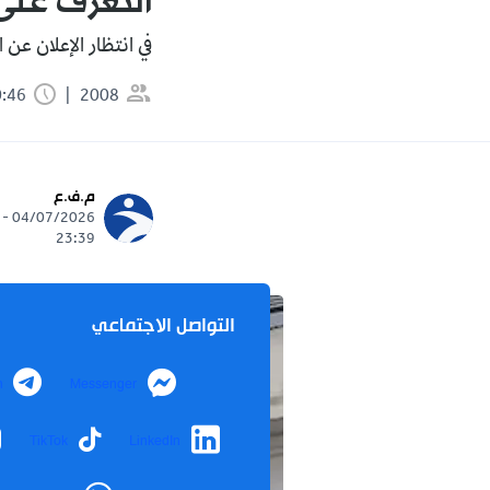
التعرف على ا
في انتظار الإعلان عن 
2008
0:46 دقيقة
م.ف.ع
04/07/2026 -
23:39
التواصل الاجتماعي
m
Messenger
TikTok
LinkedIn