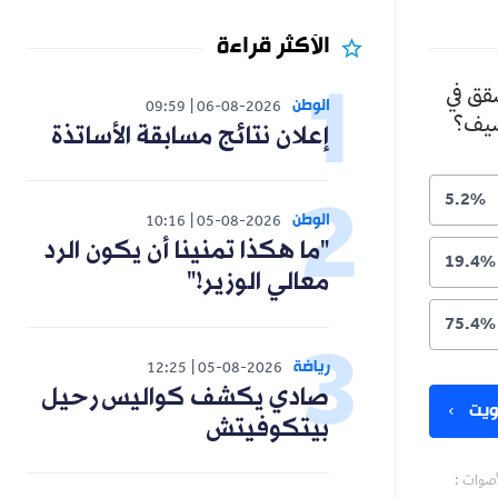
الأكثر قراءة
شقق في
الوطن
09:59
06-08-2026
لصيف؟
إعلان نتائج مسابقة الأساتذة
5.2%
الوطن
10:16
05-08-2026
"ما هكذا تمنينا أن يكون الرد
19.4%
معالي الوزير!"
75.4%
رياضة
12:25
05-08-2026
صادي يكشف كواليس رحيل
يت
بيتكوفيتش
أصوات :