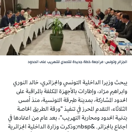
الجزائر وتونس: مراجعة خطة جديدة للتصدي للتهريب على الحدود
يبحث وزيرا الداخلية التونسي والجزائري، خالد النوري
وابراهيم مرّاد، وإطارات بالأجهزة المكلفة بالمراقبة على
الحدود المشاركة، بمدينة طبرقة التونسية، منذ أمس
الثلاثاء، التقدم المحرز في تنفيذ "ورقة الطريق الخاصة
بتنمية الحدود ومحاربة التهريب"، بعد عام من اعتمادها في
اجتماع بالجزائر. &nbsp;وذكرت وزارة الداخلية الجزائرية