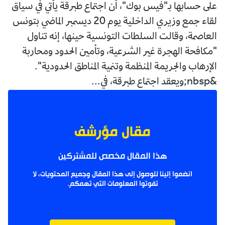
على حسابها بـ"فيس بوك"، أن اجتماع طبرقة يأتي في سياق
لقاء جمع وزيري الداخلية يوم 20 ديسمبر الماضي بتونس
العاصمة، وقالت السلطات التونسية حينها، إنه تناول
"مكافحة الهجرة غير الشرعية، وتأمين الحدود ومحاربة
الإرهاب والجريمة المنظمة وتنمية المناطق الحدودية".
&nbsp;ويعقد اجتماع طبرقة، في...
مقال مؤرشف
هذا المقال مخصص للمشتركين
انضموا إلينا للوصول إلى هذا المقال وجميع المحتويات، لا
تفوتوا المعلومات التي تهمكم.