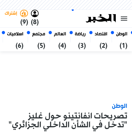
السبت 24 صفر 1448 الموافق ل 08
غامق
فاتح
العربي
أغسطس 2026
الجزائر
إشتراك
(9)
(8)
الوطن
اقتصاد
رياضة
العالم
مجتمع
اسلاميات
(6)
(5)
(4)
(3)
(2)
(1)
الوطن
تصريحات انفانتينو حول غليز
"تدخل في الشأن الداخلي الجزائري"