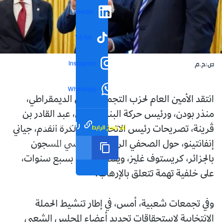
LinkedIn
TikTok
Instagram
ص:ح.م
WhatsApp
انتقد الأمين العام لحزب التجمع الوطني الديمقراطي،
منذر بودن، ورئيس حركة البناء الوطني، عبد القادر بن
رابط مختصر
تم نسخ الرابط
ڤرينة، تصريحات رئيس الاتحاد الدولي لكرة القدم، جياني
إنفانتينو، حول الصحفي الرياضي الفرنسي المسجون
بالجزائر، كريستوف غليز، ويقضي عقوبة بسبع سنوات،
على خلفية تهمة تتعلق بالإرهاب.
وفي تجمعات شعبية، أمس، في إطار تنشيط الحملة
الانتخابية لاستحقاقات تحديد أعضاء المجلس الشعبي