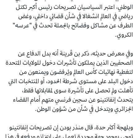
الوطني، اعتبر السياسيان تصريحات رئيس أكبر تكتل
رياضي في العالم انشغالا في شأن قضائي داخلي، وغض
الطرف عن مشاكل وفضائح بالجملة تحدث في "عرسه"
الكروي.
وفي معرض حديثه، ذكر بن ڤرينة أنه بدل الدفاع عن
الصحفيين الذين يملكون تأشيرات دخول للولايات المتحدة
لتغطية نهائيات كأس العالم ويُرفضون ويمنعون من
دخول البلد على مستوى شرطة الحدود، أو المنتخبات التي
تأهلت ولم تحصل على تأشيرة سوى لمقابلاتها فقط،
يتحدث إنفانتينو عن سجين فرنسي متهم أمام القضاء
الجزائري ويتدخل في شأن من شؤون الوطن.
وبلهجة أكثر حدة، قال منذر بودن إن تصريحات إنفانتينو
توحي بوجود جهة محددة تعمل على ابتزازه ودفعه في هذا