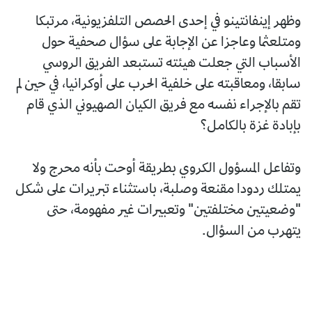
وظهر إينفانتينو في إحدى الحصص التلفزيونية، مرتبكا
ومتلعثما وعاجزا عن الإجابة على سؤال صحفية حول
الأسباب التي جعلت هيئته تستبعد الفريق الروسي
سابقا، ومعاقبته على خلفية الحرب على أوكرانيا، في حين لم
تقم بالإجراء نفسه مع فريق الكيان الصهيوني الذي قام
بإبادة غزة بالكامل؟
وتفاعل المسؤول الكروي بطريقة أوحت بأنه محرج ولا
يمتلك ردودا مقنعة وصلبة، باستثناء تبريرات على شكل
"وضعيتين مختلفتين" وتعبيرات غير مفهومة، حتى
يتهرب من السؤال.