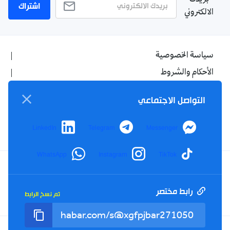
بريدك
اشتراك
الالكتروني
سياسة الخصوصية
الأحكام والشروط
الإشهار
التواصل الاجتماعي
اتصل بنا
من نحن
LinkedIn
Telegram
Messenger
WhatsApp
Instagram
TikTok
Twitter
TikTok
YouTube
Facebook
رابط مختصر
تم نسخ الرابط
RSS
Tel : +213(0)023 31 69 04 - eMail :
info@elkhabar.com