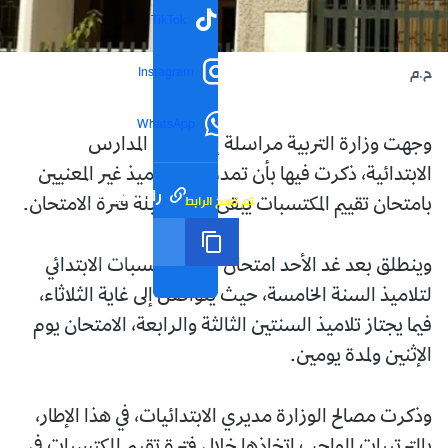
TikTok
Instagram
ح.م
WhatsApp
وجهت وزارة التربية مراسلة إلى مدراء المدارس
الابتدائية، ذكرت فيها بأن تمدرس التلاميذ غير المعنيين
رابط مختصر
تم نسخ الرابط
بامتحان تقييم المكتسبات يبقى عادي طيلة فترة الامتحان.
وينطلق بعد غد الأحد امتحان تقييم مكتسبات الابتدائي
لتلاميذ السنة الخامسة، حيث يتواصل إلى غاية الثلاثاء،
فيما يجتاز تلاميذ السنتين الثالثة والرابعة، الامتحان يوم
الإثنين ولمدة يومين.
وذكرت مصالح الوزارة مديري الابتدائيات، في هذا الإطار،
بالترتيبات الواجب اتخاذها خلال فترة تقييم المكتسبات في