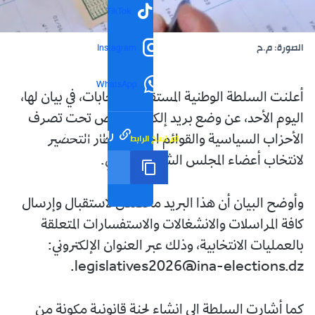
TikTok
الصورة: م.ح
Instagram
WhatsApp
أعلنت السلطة الوطنية المستقلة للانتخابات، في بيان لها،
اليوم الأحد، عن وضع بريد إلكتروني خاص تحت تصرف
رابط مختصر
تم نسخ الرابط
الأحزاب السياسية والقوائم الحرة، في إطار التحضير
لانتخاب أعضاء المجلس الشعبي الوطني.
وأوضح البيان أن هذا البريد مخصص لاستقبال وإرسال
كافة المراسلات والانشغالات والاستفسارات المتعلقة
بالعمليات الانتخابية، وذلك عبر العنوان الإلكتروني:
legislatives2026@ina-elections.dz.
كما أشارت السلطة إلى إنشاء لجنة قانونية مكونة من