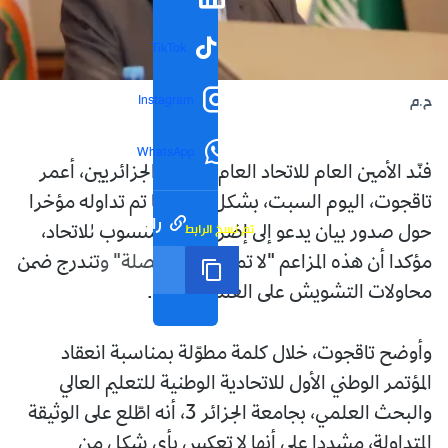
TikTok
Instagram
ح.م
WhatsApp
فنّد الأمين العام للاتحاد العام للعمال الجزائريين، أعمر
تاقجوت، اليوم السبت، بشكل قاطع ما تم تداوله مؤخرا
رابط مختصر
تم نسخ الرابط
حول صدور بيان يدعو إلى إضراب عام منسوب للاتحاد،
مؤكدا أن هذه المزاعم "لا تمت للواقع بصلة" وتندرج ضمن
محاولات التشويش على العمل النقابي.
وأوضح تاقجوت، خلال كلمة مطوّلة بمناسبة انعقاد
المؤتمر الوطني الأول للاتحادية الوطنية للتعليم العالي
والبحث العلمي، بجامعة الجزائر 3، أنه اطّلع على الوثيقة
المتداولة، مشددا على أنها لا تعكس بأي شكل من