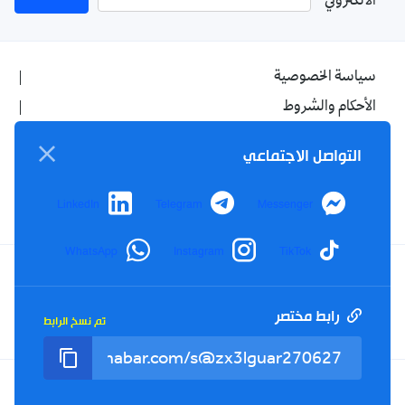
الالكتروني
سياسة الخصوصية
الأحكام والشروط
الإشهار
التواصل الاجتماعي
اتصل بنا
من نحن
LinkedIn
Telegram
Messenger
WhatsApp
Instagram
TikTok
Twitter
TikTok
YouTube
Facebook
رابط مختصر
تم نسخ الرابط
RSS
Tel : +213(0)023 31 69 04 - eMail :
info@elkhabar.com
جميع الحقوق محفوظة ©
2026
الخبر - تصميم وتطوير
Kreo Agency