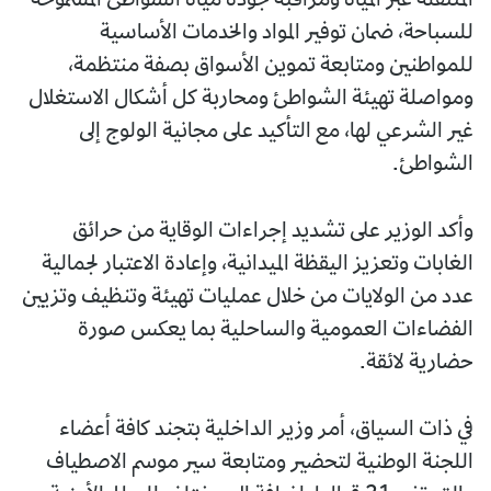
المتنقلة عبر المياه ومراقبة جودة مياه الشواطئ المسموحة
للسباحة، ضمان توفير المواد والخدمات الأساسية
للمواطنين ومتابعة تموين الأسواق بصفة منتظمة،
ومواصلة تهيئة الشواطئ ومحاربة كل أشكال الاستغلال
غير الشرعي لها، مع التأكيد على مجانية الولوج إلى
الشواطئ.
وأكد الوزير على تشديد إجراءات الوقاية من حرائق
الغابات وتعزيز اليقظة الميدانية، وإعادة الاعتبار لجمالية
عدد من الولايات من خلال عمليات تهيئة وتنظيف وتزيين
الفضاءات العمومية والساحلية بما يعكس صورة
حضارية لائقة.
في ذات السياق، أمر وزير الداخلية بتجند كافة أعضاء
اللجنة الوطنية لتحضير ومتابعة سير موسم الاصطياف