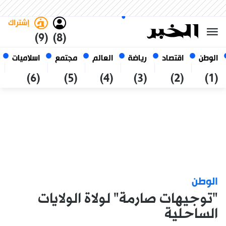
الجمعة 23 صفر 1448 الموافق ل
غامق
فاتح
العربي
07 أغسطس 2026
الجزائر
إشتراك
(9)
(8)
الوطن
اقتصاد
رياضة
العالم
مجتمع
اسلاميات
(6)
(5)
(4)
(3)
(2)
(1)
الوطن
"توجيهات صارمة" لولاة الولايات
الساحلية