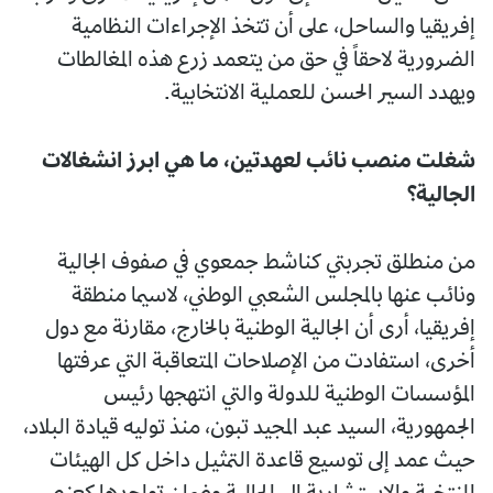
إفريقيا والساحل، على أن تتخذ الإجراءات النظامية
الضرورية لاحقاً في حق من يتعمد زرع هذه المغالطات
ويهدد السير الحسن للعملية الانتخابية.
شغلت منصب نائب لعهدتين، ما هي ابرز انشغالات
الجالية؟
من منطلق تجربتي كناشط جمعوي في صفوف الجالية
ونائب عنها بالمجلس الشعبي الوطني، لاسيما منطقة
إفريقيا، أرى أن الجالية الوطنية بالخارج، مقارنة مع دول
أخرى، استفادت من الإصلاحات المتعاقبة التي عرفتها
المؤسسات الوطنية للدولة والتي انتهجها رئيس
الجمهورية، السيد عبد المجيد تبون، منذ توليه قيادة البلاد،
حيث عمد إلى توسيع قاعدة التمثيل داخل كل الهيئات