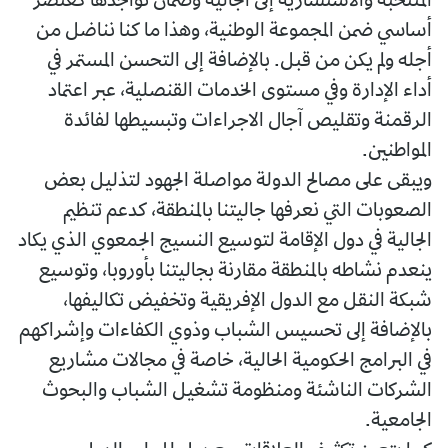
المنتخبة والاستشارية إلى الجالية وضمان تواجدها كعنصر
أساسي ضمن المجموعة الوطنية، وهذا ما كنا نناضل من
أجله ولم يكن من قبل. بالإضافة إلى التحسن المستمر في
أداء الإدارة وفي مستوى الخدمات القنصلية، عبر اعتماد
الرقمنة وتقليص آجال الاجراءات وتبسيطها لفائدة
المواطنين.
ويبقى على مصالح الدولة مواصلة الجهود لتذليل بعض
الصعوبات التي نعرفها جاليتنا بالمنطقة، كدعم تنظيم
الجالية في دول الإقامة لتوسيع النسيج الجمعوي الذي يكاد
ينعدم نشاطه بالمنطقة مقارنة بجاليتنا بأوروبا، وتوسيع
شبكة النقل مع الدول الإفريقية وتخفيض تكاليفها،
بالإضافة إلى تحسيس الشباب وذوي الكفاءات وإشراكهم
في البرامج الحكومية الحالية، خاصة في مجالات مشاريع
الشركات الناشئة ومنظومة تشغيل الشباب والبحوث
الجامعية.