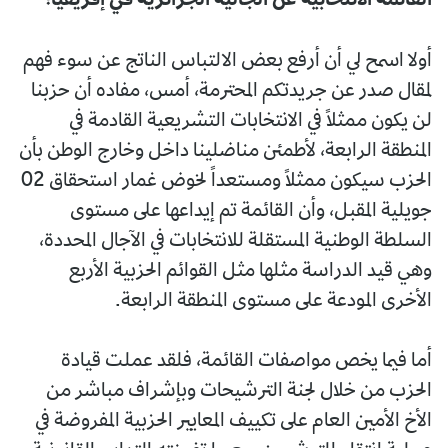
أولا اسمح لي أن أرفع بعض الالتباس الناتج عن سوء فهم
لمقال صدر عن جريدتكم المحترمة، أمس، مفاده أن حزبنا
لن يكون ممثلاً في الانتخابات التشريعية القادمة في
المنطقة الرابعة، لأطمئن مناضلينا داخل وخارج الوطن بأن
الحزب سيكون ممثلاً ومستعداً لخوض غمار استحقاق 02
جويلية المقبل، وأن القائمة تم إيداعها على مستوى
السلطة الوطنية المستقلة للانتخابات في الآجال المحددة،
وهي قيد الدراسة مثلها مثل القوائم الحزبية الأربع
الأخرى المودعة على مستوى المنطقة الرابعة.
أما فيما يخص مواصفات القائمة، فلقد عملت قيادة
الحزب من خلال لجنة الترشيحات وبإشراف مباشر من
الأخ الأمين العام على تكييف المعايير الحزبية المفروضة في