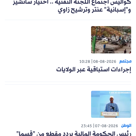
كواليس اجتماع اللجنة التقنية .. اختيار سانشيز
و"إسبانية" عنتر وترشيح زاوي
مجتمع
10:28
08-08-2026
إجراءات استباقية عبر الولايات
الوطن
23:45
07-08-2026
رئيس الحكومة المالية يردد مقطع من "قسما"