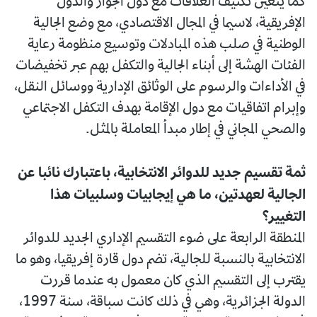
كما يتعين تكثيف العلاقات مع دول الجوار والدول
الإفريقية، لاسيما في المجال الاقتصادي، مع وضع الجالية
الوطنية في صلب هذه المبادلات وتوسيع منظومة رعاية
الفئات الهشة إلى أبناء الجالية والتكفل بهم عبر تخفيضات
في الأداءات والرسوم على الوثائق الإدارية ووسائل النقل،
وإبرام اتفاقيات مع دول الإقامة بهدف التكفل الاجتماعي
والصحي المجاني في إطار مبدأ المعاملة بالمثل.
ثمة تقسيم جديد للدوائر الانتخابية، باعتبارك نائبا عن
الجالية لعهدتين، ما هي إيجابيات وسلبيات هذا
التغيير؟
المنطقة الرابعة على ضوء التقسيم الإداري الجديد للدوائر
الانتخابية بالنسبة للجالية، تضم دول قارة إفريقيا، وهو ما
يقترب إلى التقسيم الذي كان معمول به عندما قررت
الدولة الجزائرية، وهي في ذلك كانت سباقة، سنة 1997،