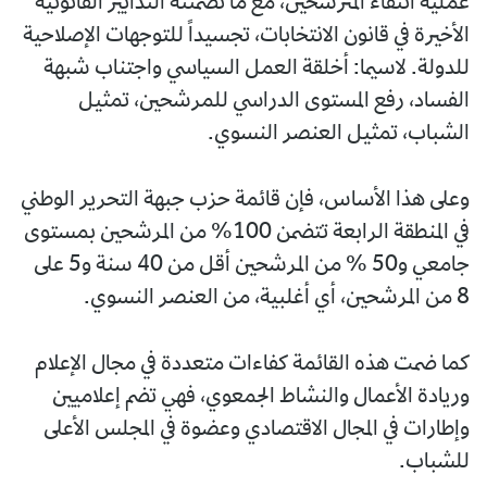
عملية انتقاء المترشحين، مع ما تضمنته التدابير القانونية
الأخيرة في قانون الانتخابات، تجسيداً للتوجهات الإصلاحية
للدولة. لاسيما: أخلقة العمل السياسي واجتناب شبهة
الفساد، رفع المستوى الدراسي للمرشحين، تمثيل
الشباب، تمثيل العنصر النسوي.
وعلى هذا الأساس، فإن قائمة حزب جبهة التحرير الوطني
في المنطقة الرابعة تتضمن 100% من المرشحين بمستوى
جامعي و50 % من المرشحين أقل من 40 سنة و5 على
8 من المرشحين، أي أغلبية، من العنصر النسوي.
كما ضمت هذه القائمة كفاءات متعددة في مجال الإعلام
وريادة الأعمال والنشاط الجمعوي، فهي تضم إعلاميين
وإطارات في المجال الاقتصادي وعضوة في المجلس الأعلى
للشباب.