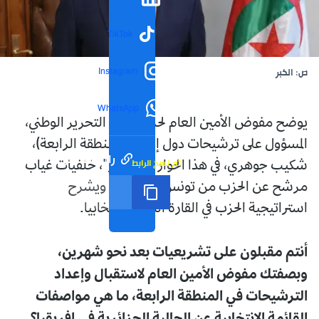
TikTok
Instagram
ص: الخبر
WhatsApp
يوضح مفوض الأمين العام لحزب جبهة التحرير الوطني،
المسؤول على ترشيحات دول إفريقيا (المنطقة الرابعة)،
رابط مختصر
تم نسخ الرابط
شكيب جوهري، في هذا الحوار مع "الخبر"، خلفيات غياب
مرشح عن الحزب من تونس لأول مرة، ويشرح
استراتيجية الحزب في القارة السمراء انتخابيا.
أنتم مقبلون على تشريعيات بعد نحو شهرين،
وبصفتك مفوض الأمين العام لاستقبال وإعداد
الترشيحات في المنطقة الرابعة، ما هي مواصفات
القائمة الانتخابية عن الجالية الجزائرية في إفريقيا؟