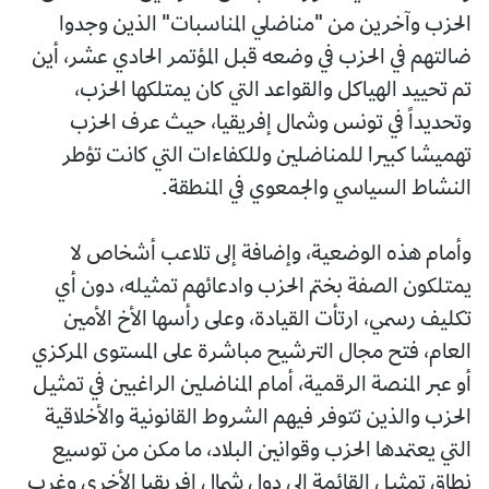
الحزب وآخرين من "مناضلي المناسبات" الذين وجدوا
ضالتهم في الحزب في وضعه قبل المؤتمر الحادي عشر، أين
تم تحييد الهياكل والقواعد التي كان يمتلكها الحزب،
وتحديداً في تونس وشمال إفريقيا، حيث عرف الحزب
تهميشا كبيرا للمناضلين وللكفاءات التي كانت تؤطر
النشاط السياسي والجمعوي في المنطقة.
وأمام هذه الوضعية، وإضافة إلى تلاعب أشخاص لا
يمتلكون الصفة بختم الحزب وادعائهم تمثيله، دون أي
تكليف رسمي، ارتأت القيادة، وعلى رأسها الأخ الأمين
العام، فتح مجال الترشيح مباشرة على المستوى المركزي
أو عبر المنصة الرقمية، أمام المناضلين الراغبين في تمثيل
الحزب والذين تتوفر فيهم الشروط القانونية والأخلاقية
التي يعتمدها الحزب وقوانين البلاد، ما مكن من توسيع
نطاق تمثيل القائمة إلى دول شمال إفريقيا الأخرى وغرب