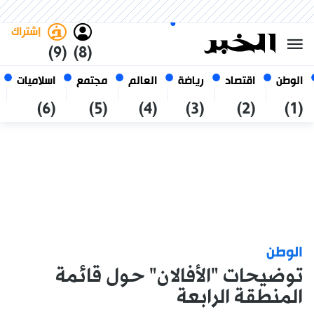
السبت 24 صفر 1448 الموافق ل 08
غامق
فاتح
العربي
أغسطس 2026
الجزائر
إشتراك
(9)
(8)
الوطن
اقتصاد
رياضة
العالم
مجتمع
اسلاميات
(6)
(5)
(4)
(3)
(2)
(1)
الوطن
توضيحات "الأفالان" حول قائمة
المنطقة الرابعة