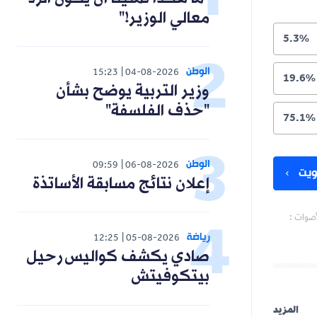
معالي الوزير!"
5.3%
الوطن
15:23
04-08-2026
19.6%
وزير التربية يوضح بشأن
"حذف الفلسفة"
75.1%
الوطن
09:59
06-08-2026
يت
إعلان نتائج مسابقة الأساتذة
أصوات :
رياضة
12:25
05-08-2026
صادي يكشف كواليس رحيل
بيتكوفيتش
المزيد