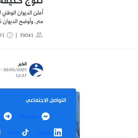
ثلوج كثيفة 
متر. وأوضح الديوان
39041
0:21 دقيقة
الخبر
30/01/2025 -
12:37
التواصل الاجتماعي
m
Messenger
TikTok
LinkedIn