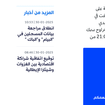
ة على
المزيد من أخبار
 صنفت في
يدي
10:53
30-01-2025
انطلاق مراجعة
يتراوح سمك
بيانات المسجلين في
الثلوج ما بين 5 و10 سم، بداية من الساعة 6:00 صباحا إلى غاية الساعة 21:00 من
"البيام" و"الباك "
08:46
30-01-2025
توقيع اتفاقية شراكة
اقتصادية بين الغزوات
وشيتارا الإيطالية
 تهمكم.