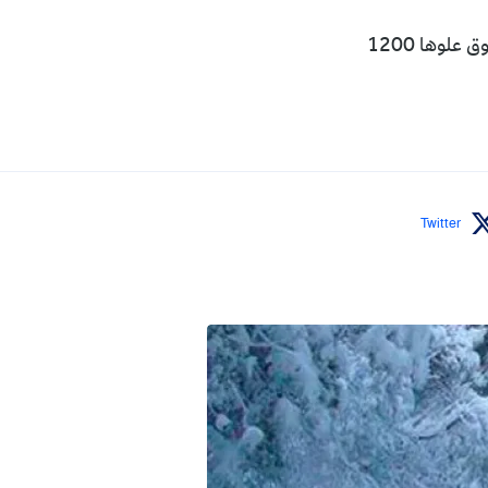
أعلن الديوان الوطني للأرصاد الجوية، اليوم الخميس، تساقط ثلوج غدا الجمعة مرتفعات يفوق علوها 1200
Twitter