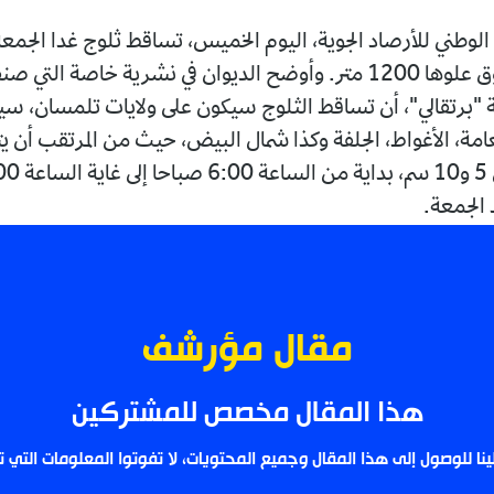
الوطني للأرصاد الجوية، اليوم الخميس، تساقط ثلوج غدا الجمع
مرتفعات يفوق علوها 1200 متر. وأوضح الديوان في نشرية خاصة التي
برتقالي"، أن تساقط الثلوج سيكون على ولايات تلمسان، س
امة، الأغواط، الجلفة وكذا شمال البيض، حيث من المرتقب أن 
الجمعة.
مقال مؤرشف
هذا المقال مخصص للمشتركين
لينا للوصول إلى هذا المقال وجميع المحتويات، لا تفوتوا المعلومات التي