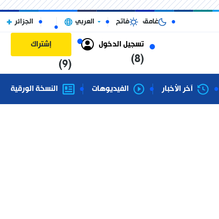
غامق
فاتح
العربي
الجزائر
تسجيل الدخول
إشتراك
(8)
(9)
آخر الأخبار
الفيديوهات
النسخة الورقية