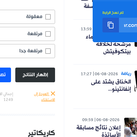
الجدل حول الفلسفة
تم نسخ الرابط
معقولة
رياضة
13:59
06-08-2026
مرتفعة
رسميا.. ثلاثة أسماء
مرشحة لخلافة
مرتفعة جدا
بيتكوفيتش
رياضة
إظهار النتائج
تصو
17:27
06-08-2026
الخناق يشتد على
إنفانتينو..
العودة إلى
إجمالي ال
الاستفتاء
1249
09:59
06-08-2026
إعلان نتائج مسابقة
كاريكاتير
الأساتذة