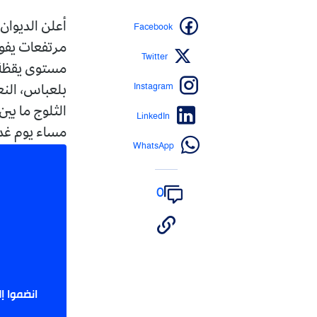
Facebook
أعلن الديوان 
Twitter
مستوى يقظة "
Instagram
بلعباس، النع
LinkedIn
مساء يوم غد 
WhatsApp
0
انضموا إ