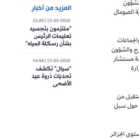
الشؤون
المزيد من أخبار
ة الصومال
15:20
13-05-2026
"ملتزمون بتجسيد
تعليمات الرئيس
والجماعات
بشأن رسكلة المياه"
ارج والشؤون
عبة مستشار
14:58
13-05-2026
"سيال" تكشف
ارة
تحديات ذروة عيد
الأضحى
استقبل من
ا حول سبل
توى الجزائر