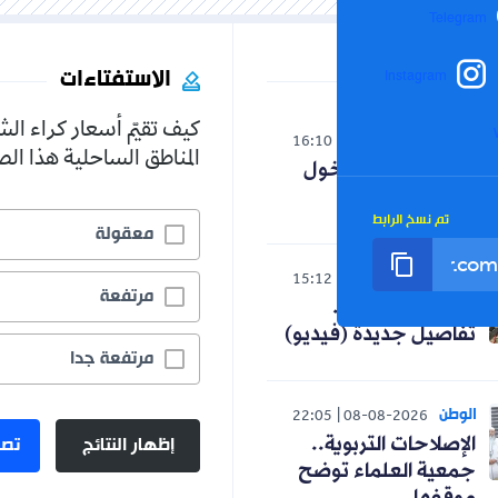
Telegram
الاستفتاءات
Instagram
كيف تقيّم أسعار كراء ال
الوطن
16:10
08-08-2026
المناطق الساحلية هذا ا
تعديل رزنامة الدخول
المدرسي
تم نسخ الرابط
معقولة
الوطن
15:12
08-08-2026
مرتفعة
مأساة بومرداس..
تفاصيل جديدة (فيديو)
مرتفعة جدا
الوطن
22:05
08-08-2026
إظهار النتائج
تصو
الإصلاحات التربوية..
جمعية العلماء توضح