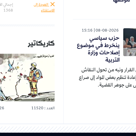
موقفها
العودة إلى
إجمالي ال
الاستفتاء
1368
15:16
08-08-2026
حزب سياسي
كاريكاتير
ينخرط في موضوع
إصلاحات وزارة
التربية
القرار ونبه من تحول النقاش
عادة تنظيم بعض المواد إلى صراع
 على جوهر القضية.
العدد : 11520
26