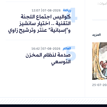
أصوات :
رياضة
12:07
07-08-2026
كواليس اجتماع اللجنة
التقنية .. اختيار سانشيز
و"إسبانية" عنتر وترشيح زاوي
المزيد
العالم
16:42
07-08-2026
صدمة لنظام المخزن
التوسعي
25-07-20