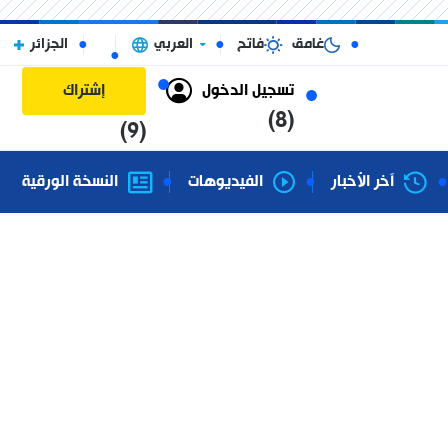
غامق
فاتح
العربي
الجزائر
تسجيل الدخول
إشتراك
(8)
(9)
آخر الأخبار
الفيديوهات
النسخة الورقية