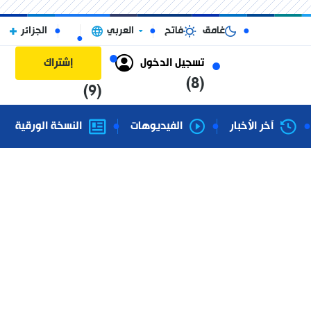
غامق
فاتح
العربي
الجزائر
تسجيل الدخول
إشتراك
(8)
(9)
آخر الأخبار
الفيديوهات
النسخة الورقية