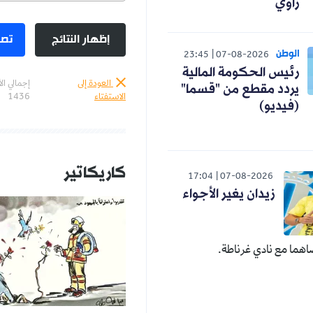
زاوي
إظهار النتائج
تصو
الوطن
23:45
07-08-2026
رئيس الحكومة المالية
العودة إلى
إجمالي ال
يردد مقطع من "قسما"
الاستفتاء
1436
(فيديو)
كاريكاتير
17:04
07-08-2026
زيدان يغير الأجواء
هما مع نادي غرناطة.