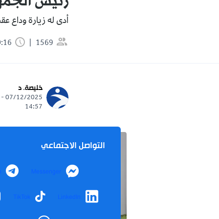
رئيس الجمهو
أدى له زيارة وداع عق
1569
0:16 دقيقة
خليصة. د
07/12/2025 -
14:57
التواصل الاجتماعي
m
Messenger
TikTok
LinkedIn