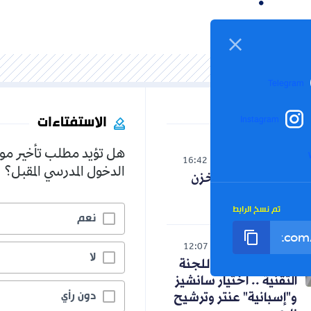
Telegram
الاستفتاءات
Instagram
هل تؤيد مطلب تأخير مو
العالم
16:42
07-08-2026
الدخول المدرسي المقبل؟
صدمة لنظام المخزن
التوسعي
تم نسخ الرابط
نعم
رياضة
12:07
07-08-2026
لا
كواليس اجتماع اللجنة
التقنية .. اختيار سانشيز
دون رأي
و"إسبانية" عنتر وترشيح