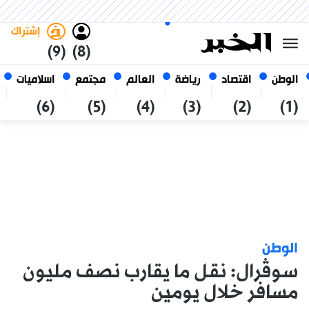
الخميس 22 صفر 1448 الموافق ل
غامق
فاتح
العربي
06 أغسطس 2026
الجزائر
إشتراك
(9)
(8)
الوطن
اقتصاد
رياضة
العالم
مجتمع
اسلاميات
(6)
(5)
(4)
(3)
(2)
(1)
الوطن
سوڤرال: نقل ما يقارب نصف مليون
مسافر خلال يومين