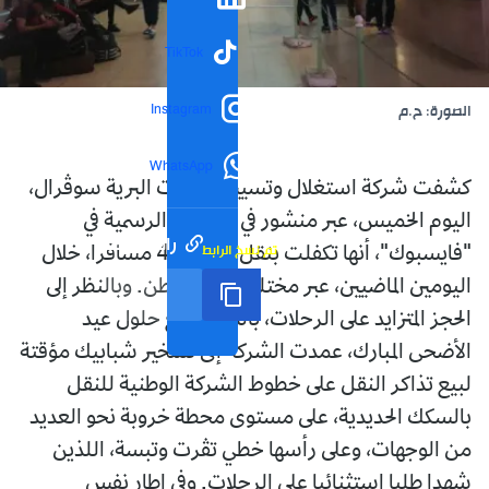
TikTok
Instagram
الصورة: ح.م
WhatsApp
كشفت شركة استغلال وتسيير المحطات البرية سوڤرال،
اليوم الخميس، عبر منشور في صفحتها الرسمية في
رابط مختصر
تم نسخ الرابط
"فايسبوك"، أنها تكفلت بنقل 426000 مسافرا، خلال
اليومين الماضيين، عبر مختلف ربوع الوطن. وبالنظر إلى
الحجز المتزايد على الرحلات، بالتزامن مع حلول عيد
الأضحى المبارك، عمدت الشركة إلى تسخير شبابيك مؤقتة
لبيع تذاكر النقل على خطوط الشركة الوطنية للنقل
بالسكك الحديدية، على مستوى محطة خروبة نحو العديد
من الوجهات، وعلى رأسها خطي تڤرت وتبسة، اللذين
شهدا طلبا استثنائيا على الرحلات. وفي إطار نفس