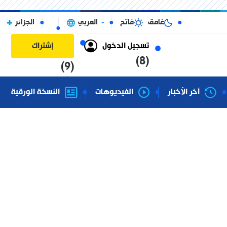
غامق
فاتح
العربي
الجزائر
تسجيل الدخول
إشتراك
(8)
(9)
آخر الأخبار
الفيديوهات
النسخة الورقية