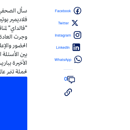
Facebook
سأل الصحفي ا
فلاديمير بوت
Twitter
"فالداي" لمنا
Instagram
وجرت العادة 
الحضور والإع
LinkedIn
بين الأسئلة 
WhatsApp
الأخيرة ببار
لحملة تنمر عال
0