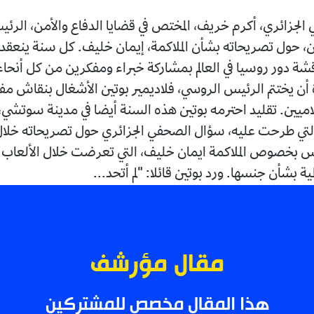
لجزائري، أكرم خريف، المختص في قضايا الدفاع والأمن، الرئ
ين، حول تصريحاته بشأن الملاكمة، إيمان خليف. كل سنة ينعقد
قشة دور روسيا في العالم بمشاركة خبراء ومفكرين من كل أنحاء
أن يختتم الرئيس الروسي، فلاديمير بوتين الأشغال بنقاش مف
لاميين. تقليد احترمه بوتين هذه السنة أيضا في مدينة سوتش
التي طرحت عليه، سؤال الصحفي الجزائري حول تصريحاته خلال ا
يس بخصوص الملاكمة ايمان خليف، التي تعرضت خلال الألعاب ال
مية بشأن جنسها. ورد بوتين قائلا: "لم أتحد...
مقال مؤرشف
هذا المقال مخصص للمشتركين