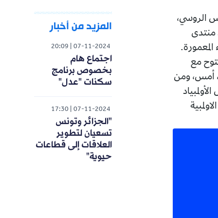
يس الروسي،
المزيد من أخبار
 منتدى
 المعمورة.
20:09
07-11-2024
اجتماع هام
توح مع
بخصوص برنامج
ي، أمس، ومن
سكنات "عدل"
لأولمبياد
اولمبية
17:30
07-11-2024
"الجزائر وتونس
تسعيان لتطوير
العلاقات إلى قطاعات
حيوية"