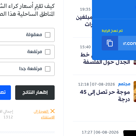
كيف تقيّم أسعار كراء ال
الوطن
19:35
06-08-2026
المناطق الساحلية هذا ا
تحفيزات مالية للمبلغين
عن جرائم المخدرات
تم نسخ الرابط
معقولة
الوطن
15:40
06-08-2026
مرتفعة
حنون تدخل على خط
الجدل حول الفلسفة
مرتفعة جدا
مجتمع
12:18
07-08-2026
إظهار النتائج
تصو
موجة حر تصل إلى 45
درجة
العودة إلى
إجمالي ال
الاستفتاء
1312
17:27
06-08-2026