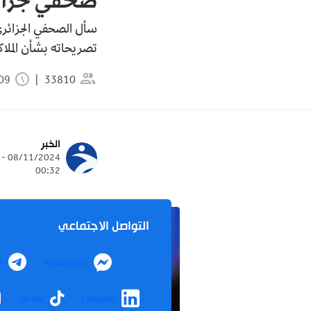
صحفي جزائر
سأل الصحفي الجزائري
تصريحاته بشأن الملا
33810
1:09 دقيقة
الخبر
08/11/2024 -
00:32
التواصل الاجتماعي
m
Messenger
TikTok
LinkedIn