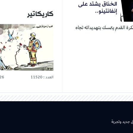
الخناق يشتد على
إنفانتينو..
كاريكاتير
 لكرة القدم يتمسك بتهديداته تجاه
العدد : 11520
26
ق جديد وتجربة