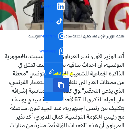
LinkedIn
TikTok
كلمة الوزير الأول في ذكرى أحداث ساقية سيدي يوسف التونسية
Instagram
WhatsApp
أكد الوزير الأول، نذير العرباوي، اليوم السبت، بالجمهورية
التونسية، أن أحداث ساقية سيدي يوسف تمثل في
رابط مختصر
تم نسخ الرابط
الذاكرة الجماعية للشعبين الجزائري والتونسي "محطة
من محطات العار التي تلطخ سجل الاستعمار الفرنسي،
الذي يدّعي التحضّر".وفي كلمة ألقاها بمناسبة إشرافه
على إحياء الذكرى الـ 67 لأحداث ساقية سيدي يوسف،
بتكليف من رئيس الجمهورية، عبد المجيد تبون، مناصفةً
مع رئيس الحكومة التونسية، كمال المدوري، أكد نذير
العرباوي أن هذه "الأحداث المؤلمة تُعدّ منارةً من منارات