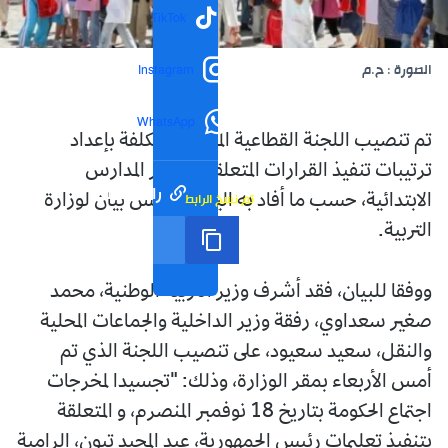
TikTok
الصورة : ح.م
Instagram
WhatsApp
تم تنصيب اللجنة القطاعية المشتركة المكلفة بإعداد
ترتيبات تنفيذ القرارات المتعلقة بتسيير المدارس
رابط مختصر
تم نسخ الرابط
الابتدائية، حسب ما أفاد به اليوم الخميس بيان لوزارة
التربية.
ووفقا للبيان، فقد أشرف وزير التربية الوطنية، محمد
صغير سعداوي، رفقة وزير الداخلية والجماعات المحلية
والنقل، سعيد سعيود، على تنصيب اللجنة الذي تم
أمس الأربعاء بمقر الوزارة، وذلك: "تجسيدا لمخرجات
اجتماع الحكومة بتاريخ 18 نوفمبر المنصرم، و المتعلقة
بتنفيذ تعليمات رئيس الجمهورية، عبد المجيد تبون، الرامية