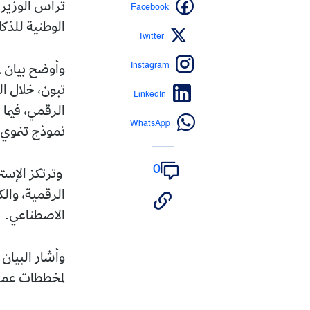
Facebook
ترأس الوزير 
الوطنية للذك
Twitter
Instagram
وأوضح بيان لم
تبون، خلال ا
LinkedIn
الرقمي، فيما 
WhatsApp
نموذج تنموي ق
0
وترتكز الإستر
الرقمية، وال
الاصطناعي.
وأشار البيان
لمخططات عمل 