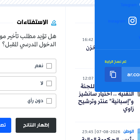
Telegram
الاستفتاءات
Instagram
هل تؤيد مطلب تأخير مو
العالم
16:42
07-08-2026
الدخول المدرسي المقبل؟
صدمة لنظام المخزن
التوسعي
تم نسخ الرابط
نعم
رياضة
12:07
07-08-2026
لا
كواليس اجتماع اللجنة
التقنية .. اختيار سانشيز
دون رأي
و"إسبانية" عنتر وترشيح
زاوي
إظهار النتائج
تصو
الوطن
23:45
07-08-2026