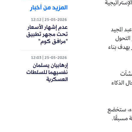
لإستراتيجية
المزيد من أخبار
12:12
25-05-2026
عدم إشهار الأسعار
بد المجيد
تحت مجهر تطبيق
 التحول
"مرافق كوم"
 بهدف بناء
12:03
25-05-2026
إرهابيان يسلمان
نفسيهما للسلطات
منشآت
العسكرية
ل الذكاء
راء، ستخضع
 مسبقًا.