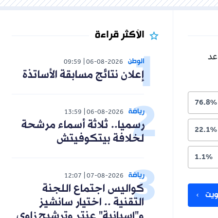
الأكثر قراءة
عد
الوطن
09:59
06-08-2026
إعلان نتائج مسابقة الأساتذة
76.8%
رياضة
13:59
06-08-2026
رسميا.. ثلاثة أسماء مرشحة
22.1%
لخلافة بيتكوفيتش
1.1%
رياضة
12:07
07-08-2026
كواليس اجتماع اللجنة
يت
التقنية .. اختيار سانشيز
و"إسبانية" عنتر وترشيح زاوي