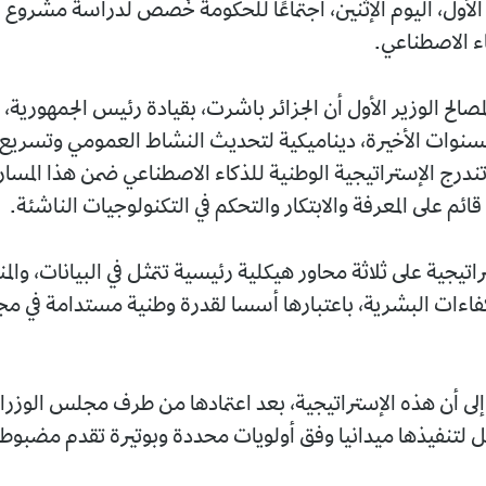
الأول، اليوم الإثنين، اجتماعًا للحكومة خُصص لدراسة مشروع ا
اء الاصطناعي.
صالح الوزير الأول أن الجزائر باشرت، بقيادة رئيس الجمهورية، ع
لسنوات الأخيرة، ديناميكية لتحديث النشاط العمومي وتسريع
تندرج الإستراتيجية الوطنية للذكاء الاصطناعي ضمن هذا المسار
ائم على المعرفة والابتكار والتحكم في التكنولوجيات الناشئة.
اتيجية على ثلاثة محاور هيكلية رئيسية تتمثل في البيانات، وال
كفاءات البشرية، باعتبارها أسسا لقدرة وطنية مستدامة في مجا
 إلى أن هذه الإستراتيجية، بعد اعتمادها من طرف مجلس الوز
لتنفيذها ميدانيا وفق أولويات محددة وبوتيرة تقدم مضبوطة