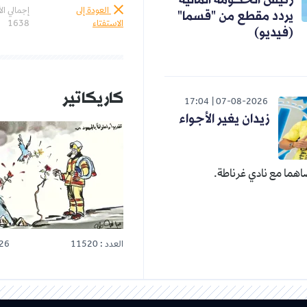
رئيس الحكومة المالية
العودة إلى
إجمالي ال
يردد مقطع من "قسما"
الاستفتاء
1638
(فيديو)
كاريكاتير
17:04
07-08-2026
زيدان يغير الأجواء
هما مع نادي غرناطة.
العدد : 11520
26