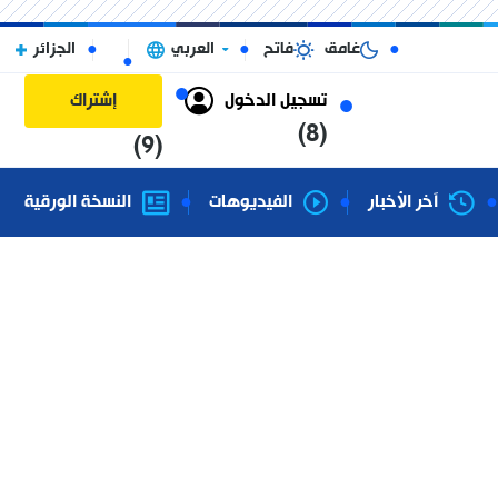
غامق
فاتح
العربي
الجزائر
تسجيل الدخول
إشتراك
(8)
(9)
آخر الأخبار
الفيديوهات
النسخة الورقية