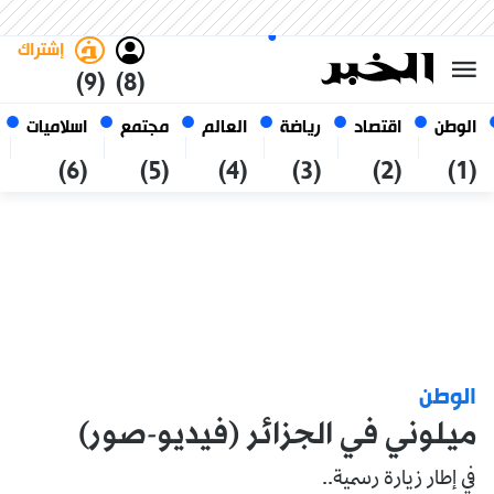
السبت 24 صفر 1448 الموافق ل 08
غامق
فاتح
العربي
أغسطس 2026
الجزائر
إشتراك
(9)
(8)
الوطن
اقتصاد
رياضة
العالم
مجتمع
اسلاميات
(6)
(5)
(4)
(3)
(2)
(1)
الوطن
ميلوني في الجزائر (فيديو-صور)
في إطار زيارة رسمية..