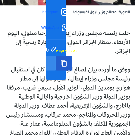
الصورة: مصالح وزير الاول (فيسبوك)
Instagram
WhatsApp
حلت رئيسة مجلس وزراء إيطاليا، جورجيا ميلوني، اليوم
الأربعاء، بمطار الجزائر الدولي، في إطار زيارة رسمية إلى
رابط مختصر
تم نسخ الرابط
الجزائر.
ووفق ما أورده بيان لمصالح الوزير الأول، كان في استقبال
رئيسة مجلس وزراء إيطاليا، لدى وصولها إلى مطار
هواري بومدين الدولي، الوزير الأول، سيفي غريب، مرفقا
بوزير الدولة وزير الشؤون الخارجية والجالية الوطنية
بالخارج، والشؤون الإفريقية، أحمد عطاف، وزير الدولة
وزير المحروقات والمناجم، محمد عرقاب، ومستشار رئيس
الجمهورية المكلف بالشؤون الدبلوماسية، عمار عبة،
والأمين العام لوزارة الدفاع الوطني، اللواء محمد الصالح