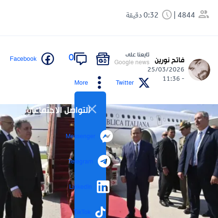
4844
0:32 دقيقة
تابعنا على
0
Facebook
فاتح نورين
Google news
25/03/2026
- 11:36
More
Twitter
التواصل الاجتماعي
Messenger
Telegram
LinkedIn
TikTok