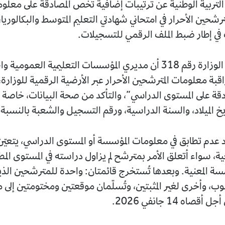
التربية الوطنية عن ترتيبات إضافية تخص المصادقة على معلو
شحين الأحرار في امتحاني شهادتي التعليم المتوسط والبكالوريا،
وأفاد منشور الوزارة رقم 318 أن مديري المؤسسات التعليمية العمومية
قبة معلومات المترشحين الأحرار عبر الأرضية الرقمية للوزارة
ادقة على المستوى الدراسي”، والتأكد من صحة البيانات، خاصة ا
خ الميلاد، والسنة الدراسية، ورقم التسجيل والشعبة بالنسبة ل
 عدم تطابق في معلومات المؤسسة أو المستوى الدراسي، يتعيّن 
، سواء أتعلق الأمر بمترشح لم يزاول دراسته في المستوى المطل
ة المعنية. وبعدها تُستخرج قائمتان: واحدة للمترشحين الذي
وب، وأخرى لغير المثبتين، وتُسلّمان موقعتين ومختومتين إلى 
قصاه 14 جانفي 2026.