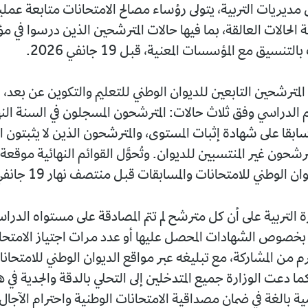
ديريات التربية، يتولى رؤساء مصالح الامتحانات متابعة عملية
ة الحالات العالقة، بما فيها حالات المترشحين الذين درسوا في
نسيق مع المؤسسات المعنية، قبل 19 جانفي 2026.
ترشحين التابعين للديوان الوطني للتعليم والتكوين عن بعد، في
لدراسي وفق ثلاث حالات: المترشحون المسجلون في السنة النهائ
ابقا على شهادة إثبات المستوى، والمترشحون الذين لا يثبتون 
ترشحون غير المنتسبين للديوان. وتُحوَّل القوائم النهائية موقع
ن الوطني للامتحانات والمسابقات قبل منتصف نهار 19 جانفي 2026.
التربية على أن كل مترشح لم تتم المصادقة على مستواه الدراسي
 بخصوص الشهادات المحصل عليها أو عدد مرات اجتياز الامتحان
 من المشاركة، مع تبليغه عبر مواقع الديوان الوطني للامتحان
ما دعت الوزارة جميع المتدخلين إلى التحلي بالدقة والجدية في 
مية بالغة في ضمان مصداقية الامتحانات الوطنية واحترام الآجال 