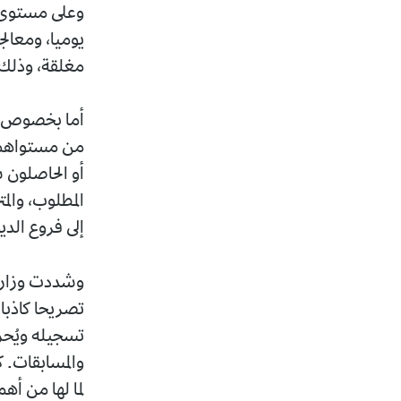
وعلى مستوى م
يوميا، ومعالج
مغلقة، وذلك بالت
أما بخصوص الم
من مستواهم ا
أو الحاصلون س
المطلوب، والم
إلى فروع الديوا
وشددت وزارة 
تصريحا كاذبا
تسجيله ويُحرم
والمسابقات. ك
لما لها من أه