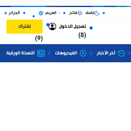
غامق
فاتح
العربي
الجزائر
تسجيل الدخول
إشتراك
(8)
(9)
آخر الأخبار
الفيديوهات
النسخة الورقية