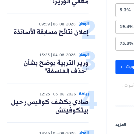
معالي الوزير!"
5.3%
الوطن
09:59
06-08-2026
19.4%
إعلان نتائج مسابقة الأساتذة
75.3%
الوطن
15:23
04-08-2026
وزير التربية يوضح بشأن
يت
"حذف الفلسفة"
أصوات :
رياضة
12:25
05-08-2026
صادي يكشف كواليس رحيل
بيتكوفيتش
المزيد
الوطن