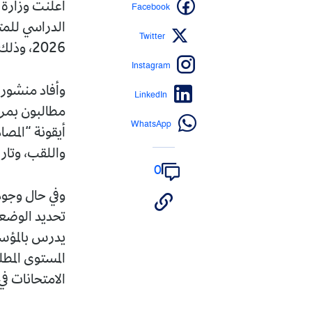
Facebook
أعلنت وزارة 
الدراسي للمتر
Twitter
2026، وذلك في إطار ضبط الملف الرقمي للتسجيلات.
Instagram
LinkedIn
مطالبون بمرا
WhatsApp
أيقونة “المص
واللقب، وتاري
0
وفي حال وجود
تحديد الوضعية
يدرس بالمؤسس
المستوى المطل
الامتحانات في أجل أ