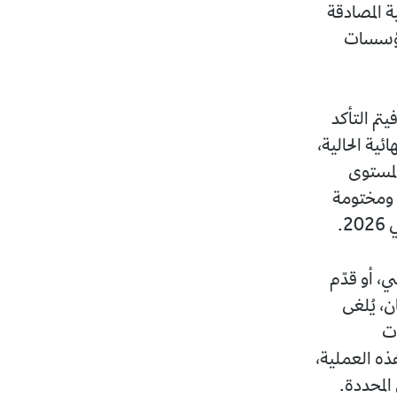
 المصادقة
 مؤسسات
تم التأكد
ية الحالية،
المستوى
ة ومختومة
، أو قدّم
، يُلغى
ات
هذه العملية،
المحددة.