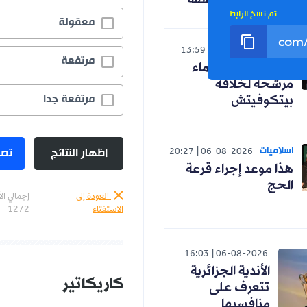
تم نسخ الرابط
معقولة
رياضة
13:59
06-08-2026
مرتفعة
رسميا.. ثلاثة أسماء
مرشحة لخلافة
مرتفعة جدا
بيتكوفيتش
اسلاميات
إظهار النتائج
تصو
20:27
06-08-2026
هذا موعد إجراء قرعة
الحج
العودة إلى
إجمالي ال
الاستفتاء
1272
16:03
06-08-2026
الأندية الجزائرية
كاريكاتير
تتعرف على
منافسيها