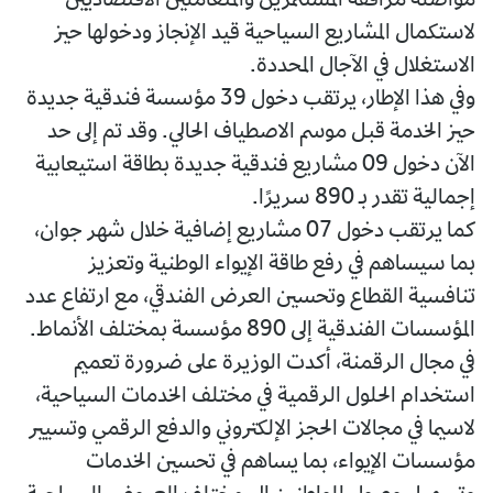
مواصلة مرافقة المستثمرين والمتعاملين الاقتصاديين
لاستكمال المشاريع السياحية قيد الإنجاز ودخولها حيز
الاستغلال في الآجال المحددة.
وفي هذا الإطار، يرتقب دخول 39 مؤسسة فندقية جديدة
حيز الخدمة قبل موسم الاصطياف الحالي. وقد تم إلى حد
الآن دخول 09 مشاريع فندقية جديدة بطاقة استيعابية
إجمالية تقدر بـ 890 سريرًا.
كما يرتقب دخول 07 مشاريع إضافية خلال شهر جوان،
بما سيساهم في رفع طاقة الإيواء الوطنية وتعزيز
تنافسية القطاع وتحسين العرض الفندقي، مع ارتفاع عدد
المؤسسات الفندقية إلى 890 مؤسسة بمختلف الأنماط.
في مجال الرقمنة، أكدت الوزيرة على ضرورة تعميم
استخدام الحلول الرقمية في مختلف الخدمات السياحية،
لاسيما في مجالات الحجز الإلكتروني والدفع الرقمي وتسيير
مؤسسات الإيواء، بما يساهم في تحسين الخدمات