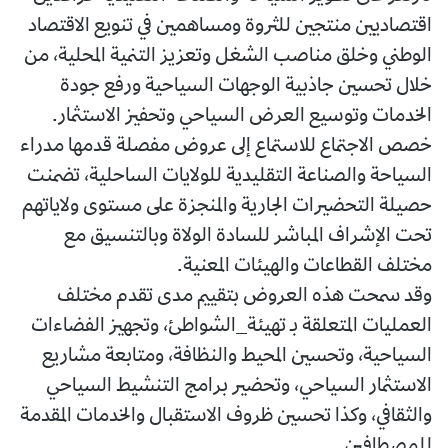
اقتصاديين منتجين للثروة ومساهمين في تنويع الاقتصاد
الوطني وخلق مناصب الشغل وتعزيز التنمية المحلية، من
خلال تحسين جاذبية الوجهات السياحية ورفع جودة
الخدمات وتوسيع العرض السياحي وتحفيز الاستثمار.
خصص الاجتماع للاستماع إلى عروض مفصلة قدمها مدراء
السياحة والصناعة التقليدية للولايات الساحلية، تضمنت
حصيلة التحضيرات الجارية والمنجزة على مستوى ولاياتهم
تحت الإشراف المباشر للسادة الولاة وبالتنسيق مع
مختلف القطاعات والهيئات المعنية.
وقد سمحت هذه العروض بتقييم مدى تقدم مختلف
العمليات المتعلقة بـ تهيئة_الشواطئ، وتجهيز الفضاءات
السياحية، وتحسين المحيط والنظافة، ومتابعة مشاريع
الاستثمار السياحي، وتحضير برامج التنشيط السياحي
والثقافي، وكذا تحسين ظروف الاستقبال والخدمات المقدمة
للمصطافين.