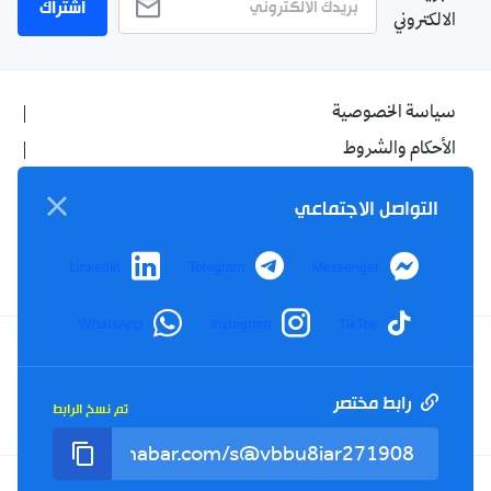
اشتراك
الالكتروني
سياسة الخصوصية
الأحكام والشروط
الإشهار
التواصل الاجتماعي
اتصل بنا
من نحن
LinkedIn
Telegram
Messenger
WhatsApp
Instagram
TikTok
Twitter
TikTok
YouTube
Facebook
رابط مختصر
تم نسخ الرابط
RSS
Tel : +213(0)023 31 69 04 - eMail :
info@elkhabar.com