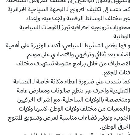
وتسهيل وصول المواطنين إلى مختلف العروض السياحية.
كما دعت إلى تكثيف الترويج لـ الوجهة السياحية الجزائرية
عبر مختلف الوسائط الرقمية والإعلامية، وإعداد
محتويات ترويجية احترافية تبرز المقومات السياحية
الوطنية.
و فيما يخص التنشيط السياحي، أكدت الوزيرة على أهمية
إضفاء بعد ثقافي وترفيهي واقتصادي على موسم
الاصطياف من خلال برامج متنوعة تستهدف مختلف
فئات المجتمع.
كما شددت على ضرورة إعطاء مكانة خاصة لـ الصناعة
التقليدية والحرف عبر تنظيم صالونات ومعارض عامة
ومتخصصة بالولايات الساحلية، مع إشراك الحرفيين
والجمعيات من مختلف ولايات الوطن، لاسيما ولايات
الجنوب، وتوفير فضاءات مناسبة لعرض وتسويق المنتوج
الحرفي الوطني.