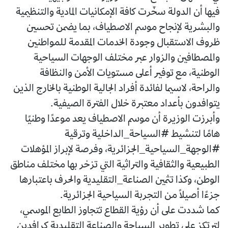
فيها أن الدولة سخّرت كافة الإمكانيات المادية والتنظيمية
والبشرية لإنجاح موسم الاصطياف، بما يضمن تحسين
ظروف الاستقبال وجودة الخدمات المقدمة للمواطنين
والمصطافين والزوار عبر مختلف الوجهات السياحية
الوطنية، مع توفير أعلى مستويات الأمن والنظافة
والراحة، لاسيما لفائدة أفراد الجالية الوطنية بالخارج الذين
يتوافدون بأعداد معتبرة خلال الفترة الصيفية.
وأبرزت الوزيرة أن موسم الاصطياف يعد موعدًا وطنيًا
هامًا لتنشيط #السياحة_الداخلية وترقية
#الوجهة_السياحية_الجزائرية، وفرصة لإبراز المؤهلات
الطبيعية والثقافية والتراثية التي تزخر بها مختلف مناطق
الوطن، وكذا تثمين الصناعة_التقليدية والحرف باعتبارها
جزءًا أصيلًا من التجربة السياحية الجزائرية.
كما شددت على أن رؤية القطاع تتجاوز الطابع الموسمي،
لترتكز على تطوير السياحة والصناعة التقليدية كرافدين