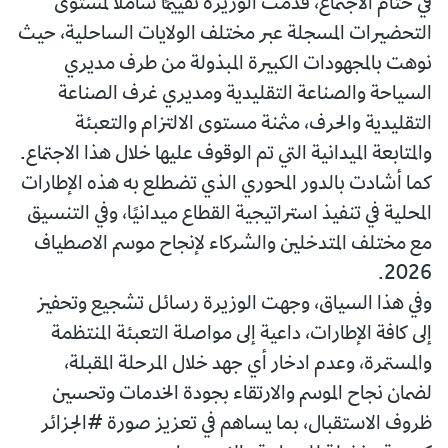
في ختام الاجتماع، قدمت الوزيرة تقييمًا شاملًا لمستوى
التحضيرات المسجلة عبر مختلف الولايات الساحلية، حيث
نوهت بالمجهودات الكبيرة المبذولة من طرف مديري
السياحة والصناعة التقليدية ومديري غرف الصناعة
التقليدية والحرف، مثمنة مستوى الالتزام والتعبئة
والمتابعة الميدانية التي تم الوقوف عليها خلال هذا الاجتماع.
كما أشادت بالدور المحوري الذي تضطلع به هذه الإطارات
المحلية في تنفيذ استراتيجية القطاع ميدانيًا، وفي التنسيق
مع مختلف المتدخلين والشركاء لإنجاح موسم الاصطياف
2026.
وفي هذا السياق، وجهت الوزيرة رسائل تشجيع وتحفيز
إلى كافة الإطارات، داعية إلى مواصلة التعبئة المنتظمة
والمستمرة، وعدم ادخار أي جهد خلال المرحلة المقبلة،
لضمان نجاح الموسم والارتقاء بجودة الخدمات وتحسين
ظروف الاستقبال، بما يساهم في تعزيز صورة #الجزائر