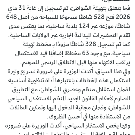
فيما يتعلق بتهيئة الشواطئ، تم تسجيل إلى غاية 31 ماي
2026 فتح 528 شاطئًا مسموحًا للسباحة من أصل 648
شاطئًا، موزعة عبر 124 بلدية ساحلية، بما يعكس مدى
تقدم التحضيرات الميدانية الجارية عبر الولايات الساحلية.
كما تم تسجيل 328 شاطئًا مزودًا بـ مخطط تهيئة
سياحية، مع وجود 63 مخططًا إضافيًا قيد الاستكمال
يرتقب الانتهاء منها قبل الانطلاق الرسمي للموسم.
وفي هذا السياق، أكدت الوزيرة على ضرورة تسريع وتيرة
استكمال هذه المخططات باعتبارها أداة تنظيمية أساسية
لضمان استغلال منظم وعصري للشواطئ، مع التطبيق
الصارم لأحكام القانون الجديد المنظم للاستغلال السياحي
للشواطئ، وضمان مجانية الدخول إليها وتمكين العائلات
من الاستفادة منها في أحسن الظروف.
وفيما يخص الاستثمار السياحي، أكدت الوزيرة على ضرورة