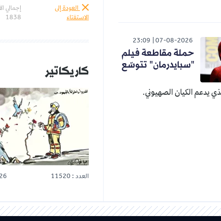
العودة إلى
إجمالي ال
الاستفتاء
1838
23:09
07-08-2026
حملة مقاطعة فيلم
"سبايدرمان" تتوسّع
كاريكاتير
ي يدعم الكيان الصهيوني.
العدد : 11520
26