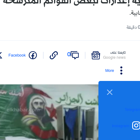
ه إعذارات لبعض القوائم المترشحة
بية.
تابعنا على
0
Facebook
Google news
More
Telegra
Instagram