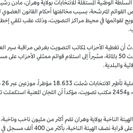
لطة الوطنية المستقلة للانتخابات بولاية وهران، مادن رشيد
 القوائم المترشحة، بسبب مخالفتها أحكام القانون العضوي لل
ويج لقوائمها في محيط مراكز التصويت، وذلك عقب تلقي إخط
.
ث أن تغطية الأحزاب لمكاتب التصويت بغرض مراقبة سير الع
الانتخابية بلغت 50 بالمائة، مشيراً إلى استلام قوائم ممثلي الأحزاب عل
لائية والبلدية.
مركز تصويت، و2454 مكتب تصويت، مؤكداً أن اللجان المعنية استكمل
الهيئة الناخبة بولاية وهران تضم أكثر من مليون ناخب وناخبة، 
بلدية وهران على قرابة نصف الهيئة الناخبة، بأكثر من 