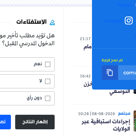
Telegram
الاستفتاءات
Instagram
هل تؤيد مطلب تأخير مو
الوطن
21:17
07-08-2026
الدخول المدرسي المقبل؟
النواب الجدد أمام
واقع جديد
تم نسخ الرابط
نعم
العالم
16:42
07-08-2026
لا
صدمة لنظام المخزن
التوسعي
دون رأي
مجتمع
10:28
08-08-2026
إظهار النتائج
تصو
إجراءات استباقية عبر
الولايات