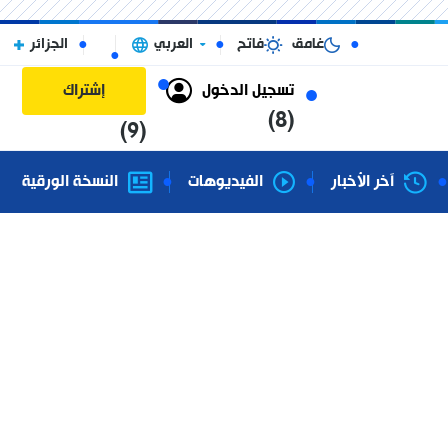
غامق
فاتح
العربي
الجزائر
تسجيل الدخول
إشتراك
(8)
(9)
آخر الأخبار
الفيديوهات
النسخة الورقية