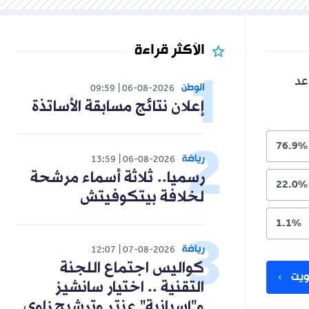
الأكثر قراءة
عد
الوطن
09:59
06-08-2026
إعلان نتائج مسابقة الأساتذة
76.9%
رياضة
13:59
06-08-2026
رسميا.. ثلاثة أسماء مرشحة
22.0%
لخلافة بيتكوفيتش
1.1%
رياضة
12:07
07-08-2026
كواليس اجتماع اللجنة
يت
التقنية .. اختيار سانشيز
و"إسبانية" عنتر وترشيح زاوي