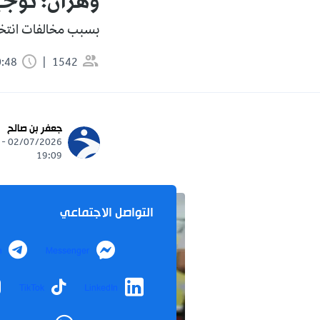
وهران: توجي
بسبب مخالفات انتخا
1542
0:48 دقيقة
جعفر بن صالح
02/07/2026 -
19:09
التواصل الاجتماعي
m
Messenger
TikTok
LinkedIn