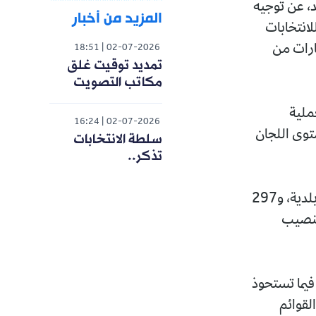
، عن توجيه
المزيد من أخبار
انتخابات
ارات من
18:51
02-07-2026
تمديد توقيت غلق
مكاتب التصويت
ملية
16:24
02-07-2026
ى مستوى اللجان
سلطة الانتخابات
تذكر..
وأضاف أن عملية تأطير الانتخابات شملت 18.633 مؤطراً، موزعين عبر 26 بلدية، و297
ت تنصيب
فيما تستحوذ
400 ألف مسجل في القوائم