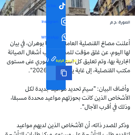
TikTok
Instagram
الصورة: ح.م
WhatsApp
أعلنت مصالح القنصلية العامة لإسبانيا بوهران، في بيان
لها اليوم، عن غلق مؤقت للمقر "بسبب أشغال الصيانة
رابط مختصر
تم نسخ الرابط
الجارية بها، وتم تعليق كل استقبال حضوري على مستوى
مكتب القنصلية، إلى غاية يوم 7 جوان 2026".
وأضاف البيان: "سيتم تحديد مواعيد جديدة لكل
الأشخاص الذين كانت بحوزتهم مواعيد محددة مسبقا،
وذلك في أقرب الآجال".
وذكر المصدر ذاته، أن الأشخاص الذين لديهم مواعيد
لتقديم طلب التأشيرة على مستوى مركز طلبات التأشيرة