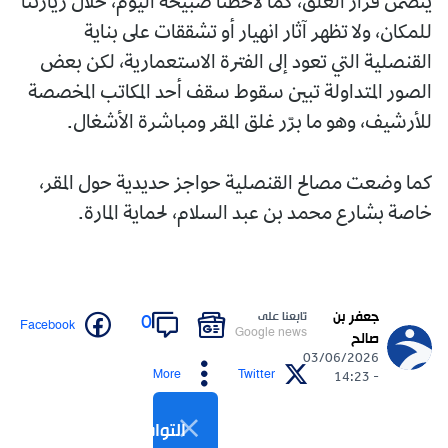
يتضمن قرار الغلق، كما لاحظنا صبيحة اليوم، خلال زيارتنا
للمكان، ولا تظهر آثار انهيار أو تشققات على بناية
القنصلية التي تعود إلى الفترة الاستعمارية، لكن بعض
الصور المتداولة تبين سقوط سقف أحد المكاتب المخصصة
للأرشيف، وهو ما برّر غلق المقر ومباشرة الأشغال.
كما وضعت مصالح القنصلية حواجز حديدية حول المقر،
خاصة بشارع محمد بن عبد السلام، لحماية المارة.
جعفر بن
تابعنا على
0
Facebook
Google news
صالح
03/06/2026
More
Twitter
- 14:23
التواصل الاجتماعي