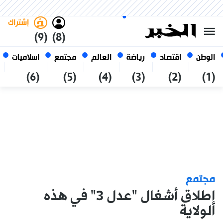
الأحد 25 صفر 1448 الموافق ل 09
غامق
فاتح
العربي
أغسطس 2026
الجزائر
إشتراك
(9)
(8)
الوطن
اقتصاد
رياضة
العالم
مجتمع
اسلاميات
(6)
(5)
(4)
(3)
(2)
(1)
مجتمع
إطلاق أشغال "عدل 3" في هذه
الولاية