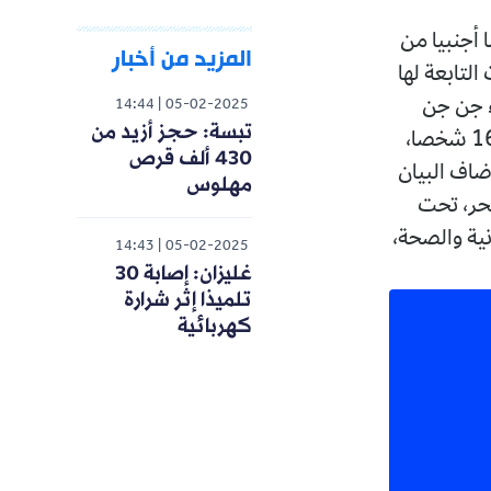
بولاية جيجل، سهرة أمس الثلاثاء، 16 شخصا أجنبيا من
المزيد من أخبار
التابعة لها
لى ميناء جن جن
14:44
05-02-2025
تبسة: حجز أزيد من
ببلدية ودائرة الطاهير، إلى جانب مصالح الصحة ومختلف الهيئات، لإسعاف 16 شخصا،
430 ألف قرص
. وأضاف البيان
مهلوس
حر، تحت
نية والصحة،
14:43
05-02-2025
غليزان: إصابة 30
تلميذا إثر شرارة
كهربائية