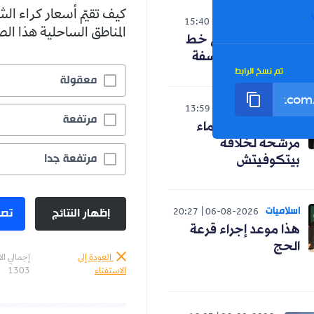
كيف تقيّم أسعار كراء ال
الوطن
15:40
06-08-2026
المناطق الساحلية هذا ا
حنون تدخل على خط
الجدل حول الفلسفة
تم نسخ الرابط
معقولة
رياضة
13:59
06-08-2026
مرتفعة
رسميا.. ثلاثة أسماء
مرشحة لخلافة
مرتفعة جدا
بيتكوفيتش
اسلاميات
إظهار النتائج
تصو
20:27
06-08-2026
هذا موعد إجراء قرعة
الحج
العودة إلى
إجمالي ال
الاستفتاء
1303