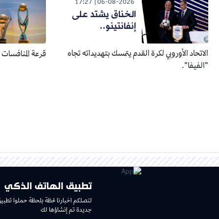
17:27
06-08-2026
الخناق يشتد على
إنفانتينو..
الاتحاد الأوروبي لكرة القدم يتمسك بتهديداته تجاه
قرعة المنافسات الإفري
"الفيفا".
تطبيق الهاتف الذكي
لتصلكم اخبارنا لحظة بلحظة حملوا تطبي
جديدة تم إنشاؤها لك