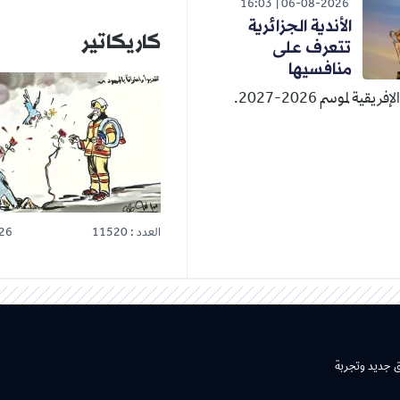
16:03
06-08-2026
الأندية الجزائرية
كاريكاتير
تتعرف على
منافسيها
قية لموسم 2026-2027.
العدد : 11520
26
ق جديد وتجربة