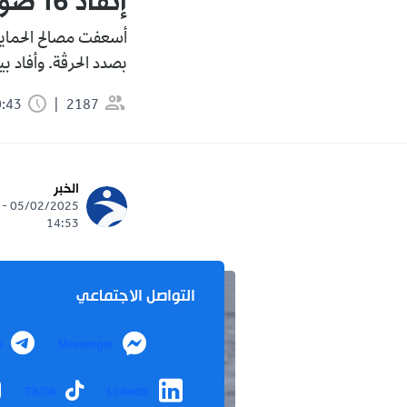
إنقاذ 16 صوماليا في سواحل جيجل
بصدد الحرڤة. وأفاد بي
2187
0:43 دقيقة
الخبر
05/02/2025 -
14:53
التواصل الاجتماعي
m
Messenger
TikTok
LinkedIn