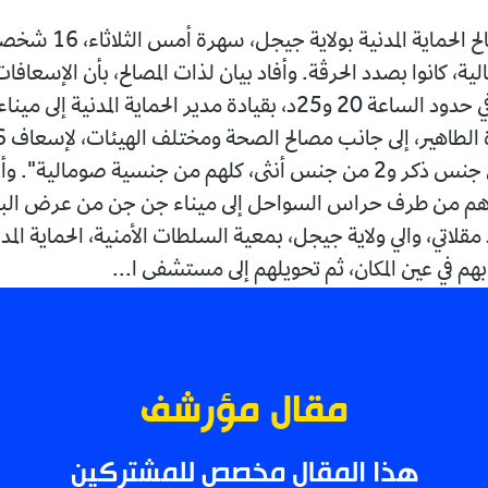
أسعفت مصالح الحماية المدنية 
، كانوا بصدد الحرڤة. وأفاد بيان لذات المصالح، بأن الإسعافات 
قد "تدخلت في حدود الساعة 20 و25د، بقيادة مدير الحماية المدنية إ
منهم 14 من جنس ذكر و2 من جنس أنثى، كلهم من جنسية صومالية"
اؤهم من طرف حراس السواحل إلى ميناء جن جن من عرض الب
لاتي، والي ولاية جيجل، بمعية السلطات الأمنية، الحماية المد
بهم في عين المكان، ثم تحويلهم إلى مستشفى ا...
مقال مؤرشف
هذا المقال مخصص للمشتركين