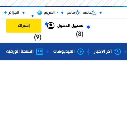
غامق
فاتح
العربي
الجزائر
تسجيل الدخول
إشتراك
(8)
(9)
آخر الأخبار
الفيديوهات
النسخة الورقية