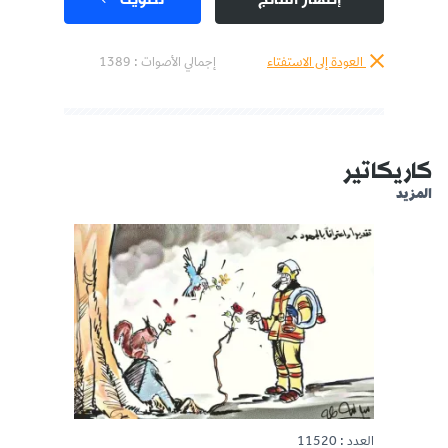
إظهار النتائج
تصويت
العودة إلى الاستفتاء
إجمالي الأصوات :
1389
كاريكاتير
المزيد
العدد : 11520