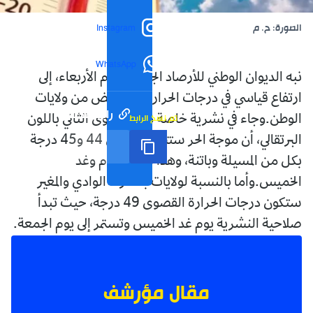
الصورة: ح. م
Instagram
WhatsApp
نبه الديوان الوطني للأرصاد الجوية، اليوم الأربعاء، إلى
ارتفاع قياسي في درجات الحرارة على بعض من ولايات
رابط مختصر
تم نسخ الرابط
الوطن.وجاء في نشرية خاصة من المستوى الثاني باللون
البرتقالي، أن موجة الحر ستتراوح ما بين 44 و45 درجة
بكل من المسيلة وباتنة، وهذا طيلة اليوم وغد
الخميس.وأما بالنسبة لولايات بسكرة، الوادي والمغير
ستكون درجات الحرارة القصوى 49 درجة، حيث تبدأ
صلاحية النشرية يوم غد الخميس وتستمر إلى يوم الجمعة.
مقال مؤرشف