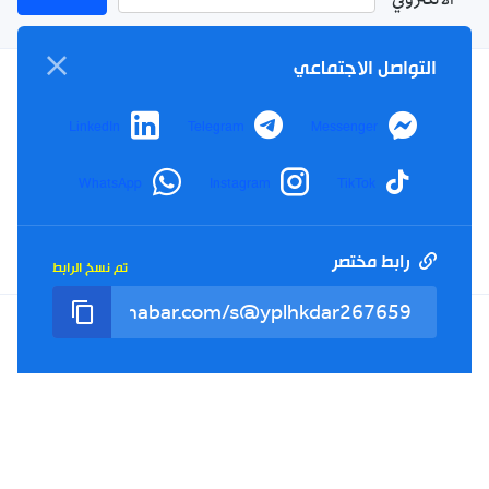
الالكتروني
التواصل الاجتماعي
سياسة الخصوصية
LinkedIn
Telegram
Messenger
الأحكام والشروط
الإشهار
WhatsApp
Instagram
TikTok
اتصل بنا
من نحن
رابط مختصر
تم نسخ الرابط
Twitter
TikTok
YouTube
Facebook
RSS
Tel : +213(0)023 31 69 04 - eMail :
info@elkhabar.com
جميع الحقوق محفوظة ©
2026
الخبر - تصميم وتطوير
Kreo Agency