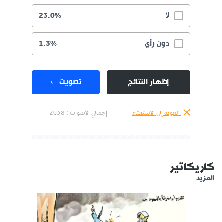
لا
23.0%
دون رأي
1.3%
إظهار النتائج
تصويت
العودة إلى الاستفتاء
إجمالي الأصوات :
2038
كاريكاتير
المزيد