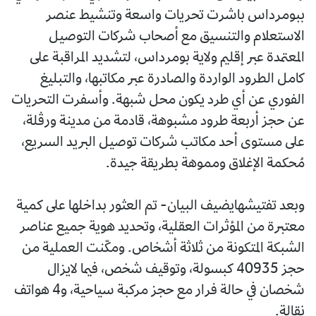
ببومرداس باشرت تحريات واسعة وتنشيط عنصر
الاستعلام والتنسيق مع أصحاب شركات التوصيل
المعتمدة عبر إقليم ولاية بومرداس، لتشديد المراقبة على
كامل الطرود الواردة والصادرة عبر مكاتبها، والتبليغ
الفوري عن أي طرد يكون محل شبهة. وأسفرت التحريات
عن حجز أربعة طرود مشبوهة، قادمة من مدينة ورڤلة،
على مستوى أحد مكاتب شركات توصيل البريد السريع،
مُحكمة الإغلاق ومموهة بطريقة جيدة.
وبعد تفتيشهايضيف البيان- تم العثور بداخلها على كمية
معتبرة من المؤثرات العقلية، وتحديد هوية جميع عناصر
الشبكة المتكونة من ثلاثة أشخاص. ومكّنت العملية من
حجز 40935 كبسولة، وتوقيف شخص، فيما لايزال
شخصان في حالة فرار مع حجز مركبة سياحية، و4 هواتف
نقالة.