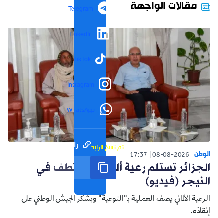
مقالات الواجهة
Telegram
LinkedIn
TikTok
Instagram
WhatsApp
رابط مختصر
تم نسخ الرابط
الوطن
17:37
08-08-2026
الجزائر تستلم رعية ألماني مختطف في
النيجر (فيديو)
الرعية الألماني يصف العملية بـ"النوعية" ويشكر الجيش الوطني على
إنقاذه.