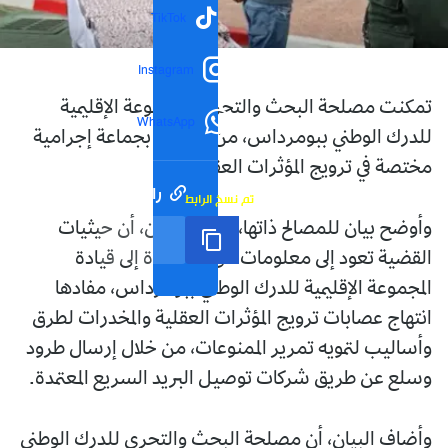
TikTok
Instagram
تمكنت مصلحة البحث والتحري بالمجموعة الإقليمية
WhatsApp
للدرك الوطني ببومرداس، من الإطاحة بجماعة إجرامية
مختصة في ترويج المؤثرات العقلية.
رابط مختصر
تم نسخ الرابط
وأوضح بيان للمصالح ذاتها، اليوم الإثنين، أن حيثيات
القضية تعود إلى معلومات مؤكدة واردة إلى قيادة
المجموعة الإقليمية للدرك الوطني ببومرداس، مفادها
انتهاج عصابات ترويج المؤثرات العقلية والمخدرات لطرق
وأساليب لتمويه تمرير الممنوعات، من خلال إرسال طرود
وسلع عن طريق شركات توصيل البريد السريع المعتمدة.
وأضاف البيان، أن مصلحة البحث والتحري للدرك الوطني