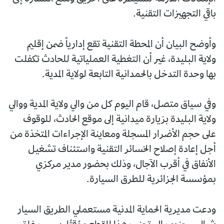
باقي التجهيزات التقنية.
وأوضح البيان أن المحطة التقنية تقع إدارياً ضمن إقليم
ولاية البليدة، غير أن التغطية العملياتية للحادث تكفلت
بها وحدة التدخل بالحمدانية التابعة لولاية المدية.
وفي سياق متصل، قام اليوم كل من والي ولاية المدية ووالي
ولاية البليدة بزيارة ميدانية إلى موقع الحادث، للوقوف
على حجم الأضرار المسجلة ومعاينة الإجراءات المتخذة من
أجل إعادة إصلاح الخسائر التقنية واستئناف تشغيل
الأنفاق في أقرب الآجال، وذلك بحضور مدير مركزي
بمؤسسة الجزائرية للطرق السيارة.
ودعت مديرية الحماية المدنية مستعملي الطريق السيار