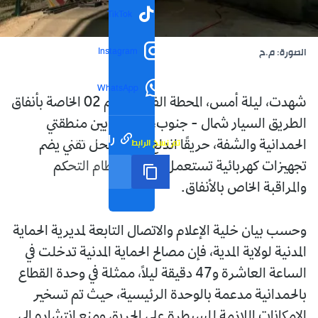
TikTok
Instagram
الصورة: م.ح
WhatsApp
شهدت، ليلة أمس، المحطة الفرعية رقم 02 الخاصة بأنفاق
الطريق السيار شمال - جنوب، الواقعة بين منطقتي
رابط مختصر
تم نسخ الرابط
الحمدانية والشفة، حريقًا اندلع داخل محل تقني يضم
تجهيزات كهربائية تستعمل جزئيًا في نظام التحكم
والمراقبة الخاص بالأنفاق.
وحسب بيان خلية الإعلام والاتصال التابعة لمديرية الحماية
المدنية لولاية المدية، فإن مصالح الحماية المدنية تدخلت في
الساعة العاشرة و47 دقيقة ليلاً، ممثلة في وحدة القطاع
بالحمدانية مدعمة بالوحدة الرئيسية، حيث تم تسخير
الإمكانات اللازمة للسيطرة على الحريق ومنع انتشاره إلى