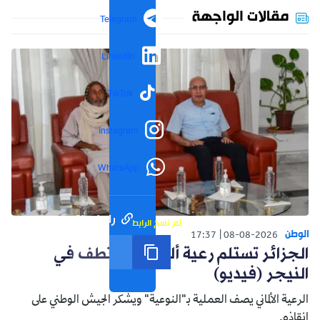
مقالات الواجهة
Telegram
LinkedIn
TikTok
Instagram
WhatsApp
رابط مختصر
تم نسخ الرابط
الوطن
17:37
08-08-2026
الجزائر تستلم رعية ألماني مختطف في
النيجر (فيديو)
الرعية الألماني يصف العملية بـ"النوعية" ويشكر الجيش الوطني على
إنقاذه.