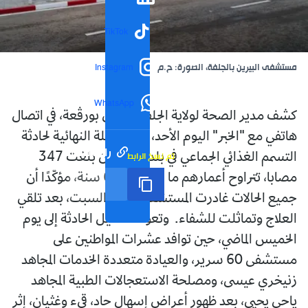
TikTok
مستشفى البيرين بالجلفة، الصورة: ح.م
Instagram
WhatsApp
كشف مدير الصحة لولاية الجلفة، فاروق بورڤعة، في اتصال
هاتفي مع "الخبر" اليوم الأحد، أن الحصيلة النهائية لحادثة
رابط مختصر
تم نسخ الرابط
التسمم الغذائي الجماعي في بلدية البيرين بلغت 347
مصابا، تتراوح أعمارهم ما بين 12 و62 سنة، مؤكّدًا أن
جميع الحالات غادرت المستشفى أمس السبت، بعد تلقي
العلاج وتماثلت للشفاء. وتعود تفاصيل الحادثة إلى يوم
الخميس الماضي، حين توافد عشرات المواطنين على
مستشفى 60 سرير، والعيادة متعددة الخدمات المجاهد
زنيخري عيسى، ومصلحة الاستعجالات الطبية المجاهد
ياحي يحيى، بعد ظهور أعراض إسهال حاد، قيء وغثيان، إثر