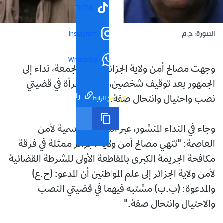
TikTok
الصورة: ح.م
Instagram
WhatsApp
وجهت مصالح أمن ولاية الجزائر، اليوم الجمعة، نداء إلى
الجمهور بعد توقيف شخصين، رجل وامرأة في قضيتي
رابط مختصر
تم نسخ الرابط
نصب واحتيال وانتحال صفة.
وجاء في النداء المنشور، عبر الصفحة الرسمية لأمن
العاصمة: "تنهي مصالح أمن ولاية الجزائر ممثلة في فرقة
مكافحة الجريمة الكبرى بالمقاطعة الأولى للشرطة القضائية
لأمن ولاية الجزائر إلى علم المواطنين أن المدعو: (ح.ع)
والمدعوة: (ب.ب) مشتبه فيهما في قضيتي النصب
والاحتيال وانتحال صفة."