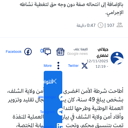
بالإضافة إلى انتحاله صفة دون وجه حق لتغطية نشاطه
الإجرامي.
107
0:47 دقيقة
جيلالي
تابعنا على
0
Facebook
Google news
لخضاري
12/11/2025
More
Twitter
- 12:19
التواصل الاجتماعي
أطاحت شرطة الأمن الحضري التاسع بأمن ولاية الشلف،
Messenger
بشخص يبلغ 49 سنة، كان ينشط في مجال تقليد وتزوير
العملة الوطنية وطرحها للتداول.
Telegram
وأفاد أمن ولاية الشلف في بيان له، بأن العملية المنفذة
تمت بتنسيق محكم، وتحت إشراف النيابة المختصة،
LinkedIn