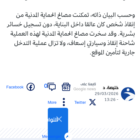
وحسب البيان ذاته، تمكنت مصالح الحماية المدنية من
إنقاذ شخص كان عالقا داخل البناية، دون تسجيل خسائر
بشرية. وقد سخرت مصالح الحماية المدنية لهذه العملية
شاحنة إنقاذ وسيارتي إسعاف، ولا تزال عملية التدخل
جارية لتأمين الموقع.
تابعنا على
0
Facebook
خليصة. د
Google news
29/03/2026
- 13:26
More
Twitter
التواصل الاجتماعي
Messenger