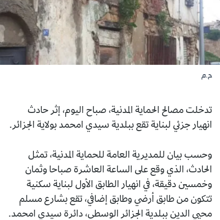
ح.م
تدخلت مصالح الحماية المدنية، صباح اليوم، إثر حادث
انهيار جزئي لبناية تقع ببلدية سيدي امحمد بولاية الجزائر.
وحسب بيان للمديرية العامة للحماية المدنية، تمثل
الحادث، الذي وقع على الساعة العاشرة صباحا وثمان
وخمسين دقيقة، في انهيار الطابق الأول لبناية سكنية
تتكون من طابق أرضي وطابق إضافي، تقع بشارع مسلم
محيي الدين ببلدية الجزائر الوسطى، دائرة سيدي امحمد.