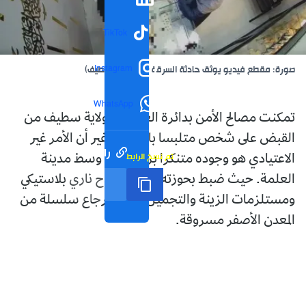
TikTok
Instagram
صورة: مقطع فيديو يوثق حادثة السرقة (أمن ولاية سطيف)
WhatsApp
تمكنت مصالح الأمن بدائرة العلمة في ولاية سطيف من
القبض على شخص متلبسا بالسرقة، غير أن الأمر غير
رابط مختصر
تم نسخ الرابط
الاعتيادي هو وجوده متنكرا بزي نسائي وسط مدينة
العلمة. حيث ضبط بحوزته مجسم سلاح ناري بلاستيكي
ومستلزمات الزينة والتجميل مع استرجاع سلسلة من
المعدن الأصفر مسروقة.