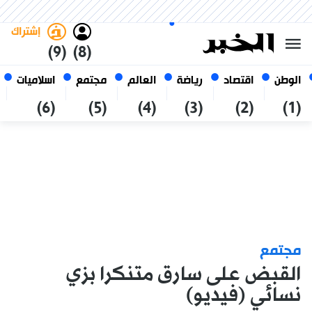
السبت 24 صفر 1448 الموافق ل 08
غامق
فاتح
العربي
أغسطس 2026
الجزائر
إشتراك
(9)
(8)
الوطن
اقتصاد
رياضة
العالم
مجتمع
اسلاميات
(6)
(5)
(4)
(3)
(2)
(1)
مجتمع
القبض على سارق متنكرا بزي
نسائي (فيديو)