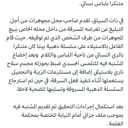
متنكرا بلباس نسائي.
في ذات السياق، تقدم صاحب محل مجوهرات من أجل
التبليغ عن تعرضه للسرقة من داخل محله الخاص ببيع
المجوهرات من طرف الشخص الذي تم توقيفه. حيث قام
الفاعل بالاستيلاء على سلسلة ذهبية بينما كان متنكرا
بالزي النسائي من ناحية اللباس والكلام. وبعد إخضاع
المشتبه فيه للتلمس الجسدي ضبط بحوزته مجسم سلاح
ناري بلاستيكي إضافة إلى مستلزمات الزينة والتجميل
يستعملها أثناء تنفيذ فعل السرقة، في حين تم استرجاع
السلسلة الذهبية المسروقة وتسليمها للضحية لاحقا.
بعد استكمال إجراءات التحقيق تم تقديم المشتبه فيه
بموجب ملف جزائي أمام النيابة المختصة بمحكمة
العلمة.