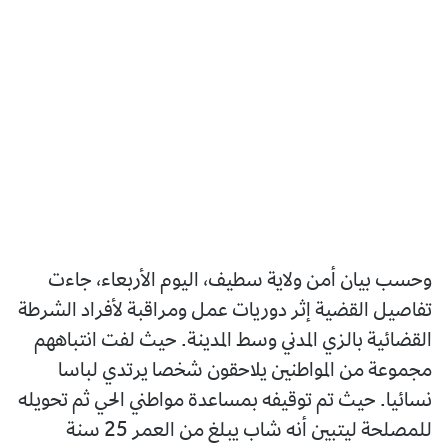
وحسب بيان أمن ولاية سطيف، اليوم الأربعاء، جاءت
تفاصيل القضية إثر دوريات عمل ومراقبة لأفراد الشرطة
القضائية بالزي المدني وسط المدينة. حيث لفت انتباههم
مجموعة من المواطنين يلاحقون شخصا يرتدي لباسا
نسائيا. حيث تم توقيفه بمساعدة مواطني الحي ثم تحويله
للمصلحة ليتبين أنه شاب يبلغ من العمر 25 سنة