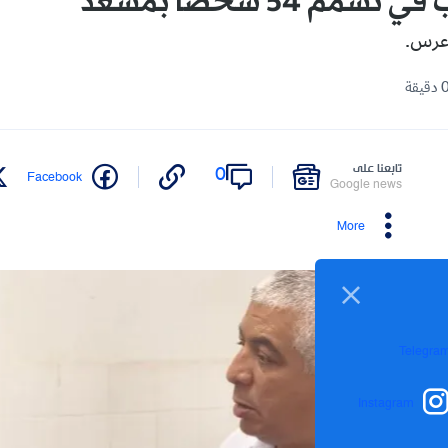
مم 54 شخصا بمسعد
 عرس.
تابعنا على
0
Facebook
Google news
More
Telegra
Instagram