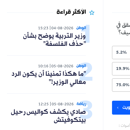
الأكثر قراءة
شقق في
الوطن
15:23
04-08-2026
لصيف؟
وزير التربية يوضح بشأن
"حذف الفلسفة"
5.2%
الوطن
10:16
05-08-2026
19.9%
"ما هكذا تمنينا أن يكون الرد
معالي الوزير!"
75.0%
رياضة
12:25
05-08-2026
يت
صادي يكشف كواليس رحيل
بيتكوفيتش
أصوات :