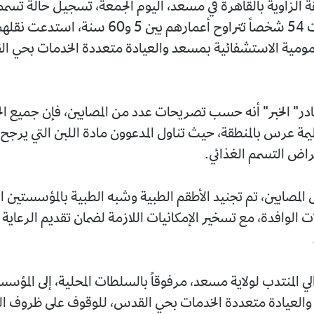
لزاوية بالقاهرة في مسعد، اليوم الجمعة، تسجيل حالة تسمم
جماعي مست 54 شخصاً تتراوح أعمارهم بين 5 و60 سنة، استدع
مومية الاستشفائية بمسعد والعيادة متعددة الخدمات بحي ا
 الخبر" أنه حسب تصريحات عدد من المصابين، فإن جميع الح
ة عرس بالمنطقة، حيث تناول المدعوون مادة اللبن التي يرجح أ
راض التسمم الغذائي.
 المصابين، تم تجنيد الأطقم الطبية وشبه الطبية بالمؤسستين 
ات الوافدة، مع تسخير الإمكانيات اللازمة لضمان تقديم الرعاية
لي المنتدب لولاية مسعد، مرفوقاً بالسلطات المحلية، إلى المؤس
والعيادة متعددة الخدمات بحي القدس، للوقوف على ظروف ا