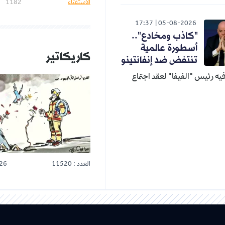
الاستفتاء
1182
17:37
05-08-2026
"كاذب ومخادع"..
أسطورة عالمية
كاريكاتير
تنتفض ضد إنفانتينو
ه رئيس "الفيفا" لعقد اجتماع
العدد : 11520
26