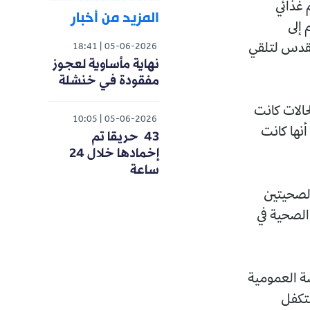
 غذائي
المزيد من أخبار
ت نقلهم إلى
لقدس لتلقي
18:41
05-06-2026
نهاية مأساوية لعجوز
مفقودة في خنشلة
الات كانت
10:05
05-06-2026
نها كانت
43 حريقا تم
إخمادها خلال 24
ساعة
الصحيتين
 الصحية في
سة العمومية
لتكفل