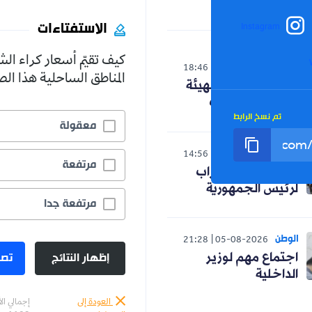
الاستفتاءات
Instagram
كيف تقيّم أسعار كراء ال
الوطن
18:46
05-08-2026
المناطق الساحلية هذا ا
ترقب لاستدعاء الهيئة
الناخبة نهاية أوت
تم نسخ الرابط
معقولة
الوطن
14:56
05-08-2026
مرتفعة
هذه مطالب الأحزاب
لرئيس الجمهورية
مرتفعة جدا
الوطن
21:28
05-08-2026
إظهار النتائج
تصو
اجتماع مهم لوزير
الداخلية
العودة إلى
إجمالي ال