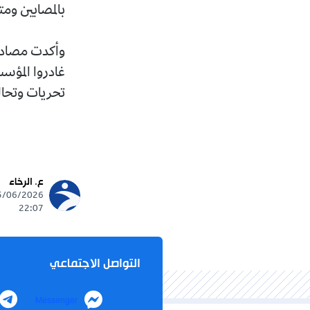
بالمصابين وم
وأكدت مصادر 
غادروا المؤس
تحريات وتحال
ع. الرخاء
22:07
التواصل الاجتماعي
Messenger