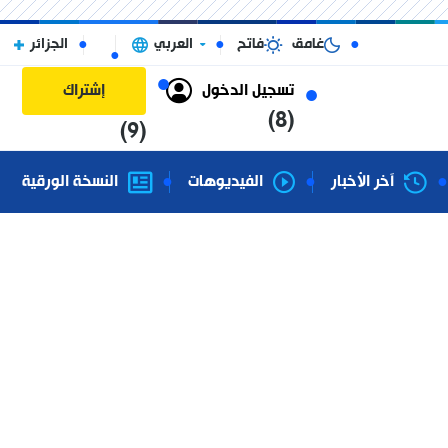
غامق
فاتح
العربي
الجزائر
تسجيل الدخول
إشتراك
(8)
(9)
آخر الأخبار
الفيديوهات
النسخة الورقية