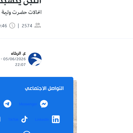
اللبن يتسبب في تس
الحالات حضرت وليمة
2574
0:46 دقيقة
ع. الرخاء
05/06/2026 -
22:07
التواصل الاجتماعي
m
Messenger
TikTok
LinkedIn