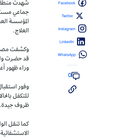
Facebook
شهدت منطقة ا
Twitter
المؤسسة الع
Instagram
العلاج.
LinkedIn
وكشفت مصادر"
WhatsApp
قد حضرت وليم
وراء ظهور أع
0
وفور استقبال
للتكفل بالحال
ظروف جيدة.
كما تنقل الوا
الاستشفائية 