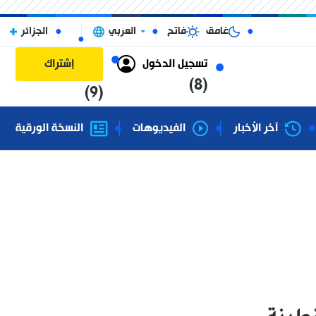
غامق
فاتح
العربي
الجزائر
تسجيل الدخول
إشتراك
(8)
(9)
آخر الأخبار
الفيديوهات
النسخة الورقية