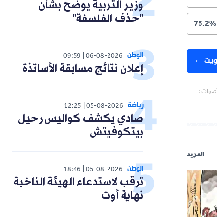
وزير التربية يوضح بشأن
"حذف الفلسفة"
75.2%
الوطن
09:59
06-08-2026
يت
إعلان نتائج مسابقة الأساتذة
أصوات :
رياضة
12:25
05-08-2026
صادي يكشف كواليس رحيل
بيتكوفيتش
المزيد
الوطن
18:46
05-08-2026
ترقب لاستدعاء الهيئة الناخبة
نهاية أوت