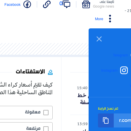
تابعنا على
0
Facebook
Google news
21/01/2026 -
More
Telegram
الاستفتاءات
Instagram
كيف تقيّم أسعار كراء ال
الوطن
15:40
06-08-2026
المناطق الساحلية هذا ا
حنون تدخل على خط
الجدل حول الفلسفة
تم نسخ الرابط
معقولة
رياضة
13:59
06-08-2026
مرتفعة