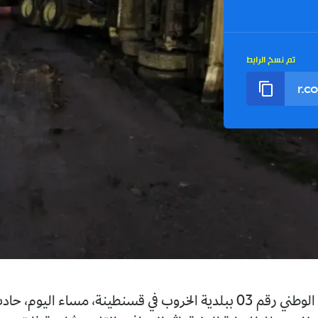
تم نسخ الرابط
شهد الطريق الوطني رقم 03 ببلدية الخروب في قسنطينة، مساء اليوم،