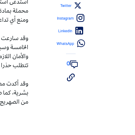
استدعى استنف
Twitter
محملة بمادة 
Instagram
ومنع أي تدا
LinkedIn
وقد سارعت إس
WhatsApp
الخامسة وسبع
والأمان اللاز
0
تتطلب حذرا ش
وقد أكدت مصا
بشرية، كما ط
من الصهريج، 