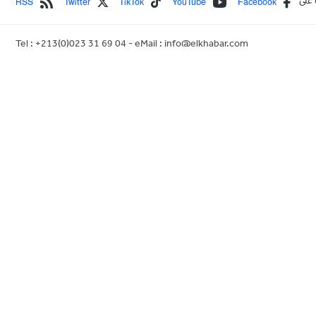
RSS
Twitter
TikTok
YouTube
Facebook
 على
Tel : +213(0)023 31 69 04 - eMail :
info@elkhabar.com