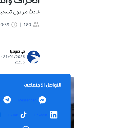
انحراف وان
لحادث مر دون تسجي
180
0:39 دقيقة
م. صوفيا
21/01/2026 -
21:55
التواصل الاجتماعي
m
Messenger
TikTok
LinkedIn