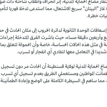
ار مصالح الحماية المدنية، إثر انحراف وانقلاب شاحنة ذات ص
غاز "البيتان" سريع الاشتعال، مما استدعى تدخلا فوريا لتأمين
عيات خطرة.
عافات الوحدة الثانوية لدائرة الخروب إلى مكان الحادث في ح
 وأربعين دقيقة مساء، حيث باشرت الفرق المتدخلة إجراءات
مة في مثل هذه الحالات الحساسة، خاصة وأن الحمولة تتعلق بما
ديدا في التعامل معها لتفادي أي انفجار أو تسرب.
لح الحماية المدنية لولاية قسنطينة أن الحادث مر دون تسجيل
مأنت المواطنين ومستعملي الطريق بعدم تسجيل أي تسرب لما
مما ساهم في السيطرة الكاملة على الوضع وإعادة الطمأنينة 