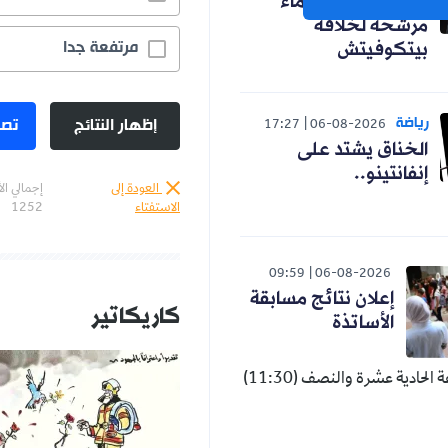
رسميا.. ثلاثة أسماء
مرشحة لخلافة
مرتفعة جدا
بيتكوفيتش
رياضة
إظهار النتائج
تصو
17:27
06-08-2026
الخناق يشتد على
إنفانتينو..
العودة إلى
إجمالي ال
الاستفتاء
1252
09:59
06-08-2026
إعلان نتائج مسابقة
كاريكاتير
الأساتذة
ابتداءً من الساعة الحادية عشرة والنصف (11:30)