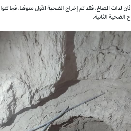
الح، فقد تم إخراج الضحية الأولى متوفىا، فيما تتواصل الجهود
ثانية.