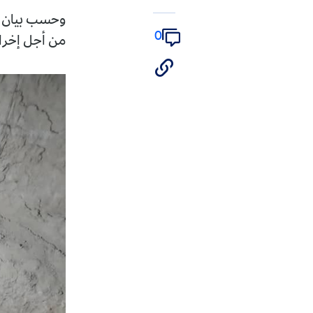
وحسب بيان ثان لذات المص
0
من أجل إخراج الضحية ال