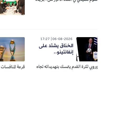
هذا موعد
الحج
026
17:27
06-08-2026
الخناق يشتد على
الأن
إنفانتينو..
تتع
منا
أوروبي لكرة القدم يتمسك بتهديداته تجاه
قرعة المنافسات الإفريقية لموسم 2026-27