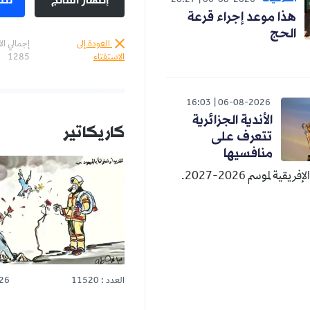
إظهار النتائج
تصويت
20:27
06-08-2026
 إجراء قرعة
العودة إلى
إجمالي الأصوات :
الاستفتاء
1285
16:03
06-08-2
دية الجزائرية
كاريكاتير
المزيد
رف على
فسيها
20.
العدد : 11520
25-07-2026