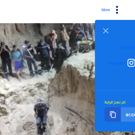
More
I
رابط