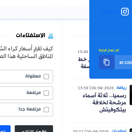
Inst
الاستفتاءات
كيف تقيّم أسعار كراء الشقق في
الرابط
15:40
06-08-20
المناطق الساحلية هذا الصيف؟
دخل على خط
ول الفلسفة
معقولة
5.2%
13:59
06-08-2
مرتفعة
19.4%
ثلاثة أسماء
خلافة
مرتفعة جدا
75.4%
يتش