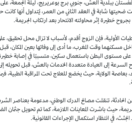
فستان ببلدية العش، جنوبي برج بوعريريج، ليلة الجمعة، على
ضحيتها شابة في العقد الثاني من العمر، يُتداول أنها كانت حامل
جروح خطيرة إثر محاولته الانتحار بعد ارتكاب الجريمة.
ات الأولية، فإن الزوج أقدم، لأسباب لا تزال محل تحقيق، على
ل مسكنهما وقت المغرب، ما أدى إلى وفاتها بعين المكان، قبل 
على مستوى البطن باستعمال سكين، متسببًا في إصابة خطير
ح السرعة إلى العيادة متعددة الخدمات بالعش، قبل تحويله 
، بعاصمة الولاية، حيث يخضع للعلاج تحت المراقبة الطبية، فيم
.
 عن الحادثة، تنقلت مصالح الدرك الوطني، مدعومة بعناصر الشر
ريمة، حيث باشرت المعاينات اللازمة، كما تم تحويل جثمان الض
جثث، في انتظار استكمال الإجراءات القانونية.