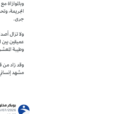
وبالموازاة م
الجريمة، وتح
جرى.
ولا تزال أصد
عميقين بين ا
وطيبة المعشر
وقد زاد من قس
مشهد إنساني 
بوبكر مخل