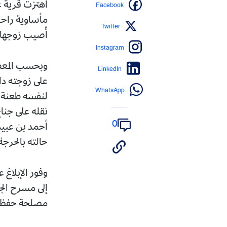
Facebook
اهتزت قرية غ
مأساوية راحت 
Twitter
أُصيب زوجها ب
Instagram
وبحسب المعطي
LinkedIn
على زوجته داخ
WhatsApp
لنفسه طعنة 
نقله على جنا
0
أحمد بن عبيد
حالته بالحرجة
وفور الإبلاغ
إلى مسرح الج
مصلحة حفظ ال