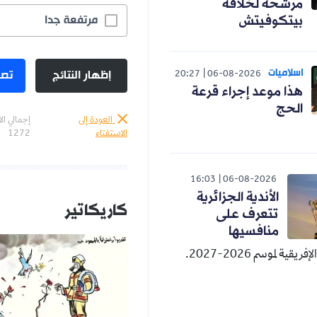
مرشحة لخلافة
مرتفعة جدا
بيتكوفيتش
اسلاميات
إظهار النتائج
تصو
20:27
06-08-2026
هذا موعد إجراء قرعة
الحج
العودة إلى
إجمالي ال
الاستفتاء
1272
16:03
06-08-2026
الأندية الجزائرية
كاريكاتير
تتعرف على
منافسيها
قية لموسم 2026-2027.