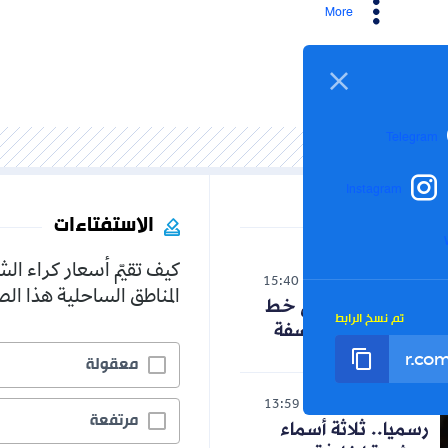
More
Telegram
Instagram
الاستفتاءات
كيف تقيّم أسعار كراء ال
الوطن
15:40
06-08-2026
المناطق الساحلية هذا ا
حنون تدخل على خط
تم نسخ الرابط
الجدل حول الفلسفة
معقولة
رياضة
13:59
06-08-2026
مرتفعة
رسميا.. ثلاثة أسماء