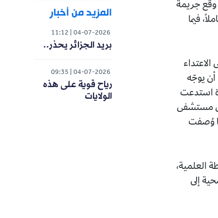
 وقع جريمة
المزيد من أخبار
اً، فيما
11:12
04-07-2026
بريد الجزائر يحذر..
 الاعتداء
09:35
04-07-2026
أن يوجّه
رياح قوية على هذه
ة استدعت
الولايات
إلى مستشفى
ا وُصفت
طة العلمية،
حية إلى