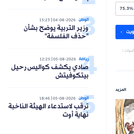
75.3%
الوطن
15:23
04-08-2026
وزير التربية يوضح بشأن
يت
"حذف الفلسفة"
أصوات :
رياضة
12:25
05-08-2026
صادي يكشف كواليس رحيل
بيتكوفيتش
المزيد
الوطن
18:46
05-08-2026
ترقب لاستدعاء الهيئة الناخبة
نهاية أوت