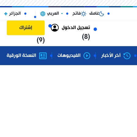
غامق
فاتح
العربي
الجزائر
تسجيل الدخول
إشتراك
(8)
(9)
آخر الأخبار
الفيديوهات
النسخة الورقية