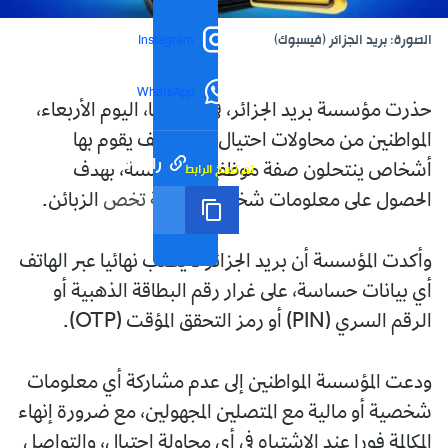
الصورة: بريد الجزائر (فيسبوك)
Instagram
WhatsApp
حذرت مؤسسة بريد الجزائر، في بيان لها، اليوم الأربعاء،
المواطنين من محاولات احتيال عبر الهاتف يقوم بها
رابط مختصر
تم نسخ الرابط
أشخاص ينتحلون صفة موظفين بالمؤسسة، بهدف
الحصول على معلومات شخصية ومالية تخص الزبائن.
وأكدت المؤسسة أن بريد الجزائر لا يطلب نهائيا عبر الهاتف
أي بيانات حساسة، على غرار رقم البطاقة الذهبية أو
الرقم السري (PIN) أو رمز التحقق المؤقت (OTP).
ودعت المؤسسة المواطنين إلى عدم مشاركة أي معلومات
شخصية أو مالية مع المتصلين المجهولين، مع ضرورة إنهاء
المكالمة فورا عند الاشتباه في أي محاولة احتيال، والتواصل