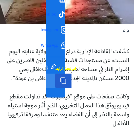
TikTok
Instagram
ح.م
WhatsApp
كشفت المقاطعة الإدارية ذراع الريش بولاية عنابة، اليوم
السبت، عن مستجدات قضية إقدام طفلين قاصرين على
رابط مختصر
تم نسخ الرابط
إضرام النار في مساحة لعب مخصصة للأطفال بحي
2000 مسكن بالمدينة الجديدة "بن مصطفى بن عودة".
وكانت صفحات على موقع "فيسبوك" قد تداولت مقطع
فيديو يوثق هذا العمل التخريبي، الذي أثار موجة استياء
واسعة بالنظر إلى أن الفضاء يعد متنفسا ومرفقا ترفيهيا
للأطفال.