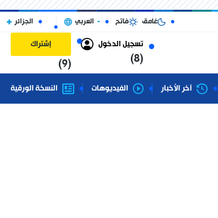
غامق
فاتح
العربي
الجزائر
تسجيل الدخول
إشتراك
(8)
(9)
آخر الأخبار
الفيديوهات
النسخة الورقية