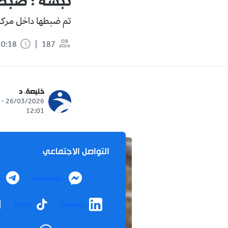
تبسة : ضبط
تم ضبطها داخل مركبة
187
0:18 دقيقة
خليصة. د
26/03/2026 -
12:01
التواصل الاجتماعي
m
Messenger
TikTok
LinkedIn