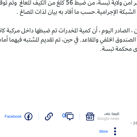
تمكنت عناصر أمن ولاية تبسة، من ضبط 56 كلغ من الكيف المعالج وت
بكة الإجرامية.حسب ما أفاد به بيان لذات المصالح .
ن ، الصادر اليوم ، أن كمية المخدرات تم ضبطها داخل مركبة كا
 الصندوق الخلفي والمقاعد. في حين، تم تقديم المشتبه فيهما أما
دى محكمة تبسة.
تابعنا على
0
Facebook
Google news
26/03/2026 -
More