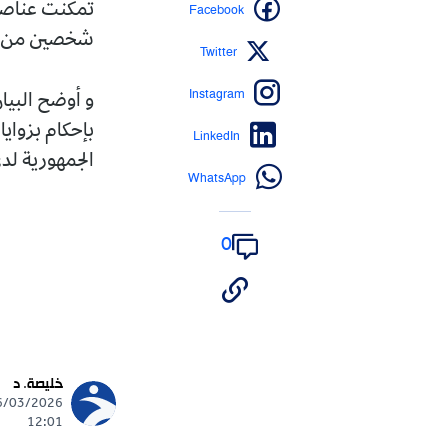
Facebook
شخصين من الش
Twitter
Instagram
و أوضح البيا
بإحكام بزوايا
LinkedIn
الجمهورية ل
WhatsApp
0
خليصة. د
12:01