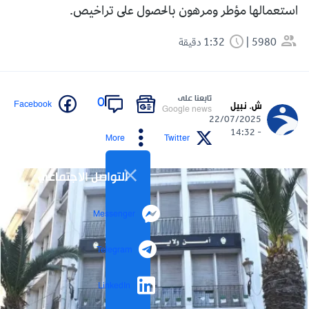
استعمالها مؤطر ومرهون بالحصول على تراخيص.
5980
1:32 دقيقة
تابعنا على
0
Facebook
ش. نبيل
Google news
22/07/2025
- 14:32
More
Twitter
التواصل الاجتماعي
Messenger
Telegram
LinkedIn