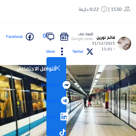
1530
0:22 دقيقة
تابعنا على
0
Facebook
فاتح نورين
Google news
31/12/2025
- 11:41
More
Twitter
التواصل الاجتماعي
Messenger
Telegram
LinkedIn
TikTok