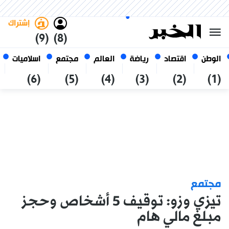
الأحد 25 صفر 1448 الموافق ل 09
غامق
فاتح
العربي
أغسطس 2026
الجزائر
إشتراك
(9)
(8)
الوطن
اقتصاد
رياضة
العالم
مجتمع
اسلاميات
(6)
(5)
(4)
(3)
(2)
(1)
مجتمع
تيزي وزو: توقيف 5 أشخاص وحجز
مبلغ مالي هام