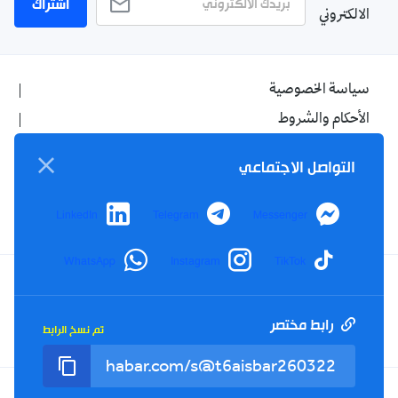
اشتراك
الالكتروني
سياسة الخصوصية
الأحكام والشروط
الإشهار
التواصل الاجتماعي
اتصل بنا
من نحن
LinkedIn
Telegram
Messenger
WhatsApp
Instagram
TikTok
Twitter
TikTok
YouTube
Facebook
رابط مختصر
تم نسخ الرابط
RSS
Tel : +213(0)023 31 69 04 - eMail :
info@elkhabar.com