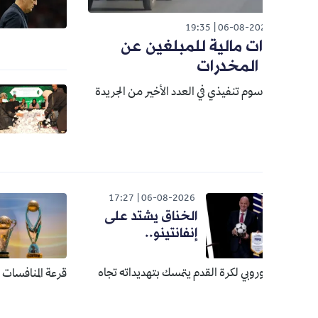
رسميا.. 
مرشحة ل
19:35
06-08-20
بيتكوف
ت مالية للمبلغين عن
المخدرات
اسلاميات
م تنفيذي في العدد الأخير من الجريدة
هذا موعد
الحج
026
17:27
06-08-2026
الخناق يشتد على
الأن
إنفانتينو..
تتع
منا
أوروبي لكرة القدم يتمسك بتهديداته تجاه
قرعة المنافسات الإفريقية لموسم 2026-27