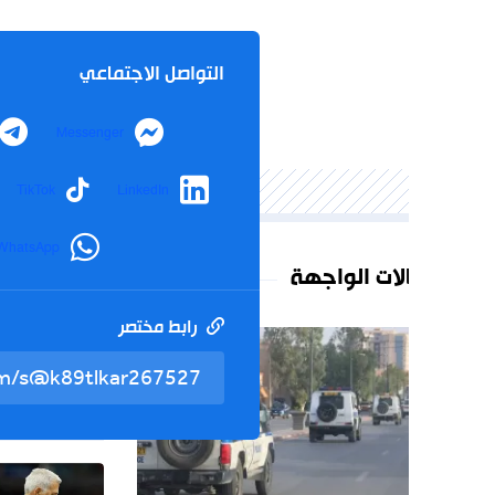
التواصل الاجتماعي
Telegram
Messenger
agram
TikTok
LinkedIn
WhatsApp
لات الواجهة
رابط مختصر
تم نسخ 
الوطن
26
حنون ت
الجدل ح
رياضة
026