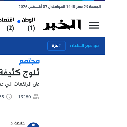
الجمعة 23 صفر 1448 الموافق ل 07 أغسطس 2026
الوطن
اقتصاد
رياضة
(3)
(2)
(1)
مواضيع الساعة :
غزة
مجتمع
ثلوج كثيفة على 8 ولايات
على المرتفعات التي عدى علوها 1200 متر.
13280
0:35 دقيقة
تابعنا 
خليصة. د
 news