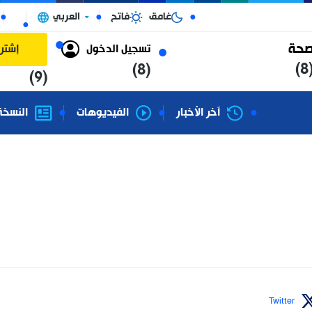
غامق
فاتح
العربي
الجزائر
تسجيل الدخول
إشتراك
(8)
(9)
آخر الأخبار
الفيديوهات
النسخة الورقية