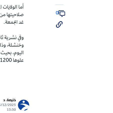
أما الولايات المعنية فهي
0
غد الجمعة.
وفي نشرية ثانية، أشارت 
علوها 1200 متر.
تابع
خليصة. د
ews
25/12/2025 -
13:30