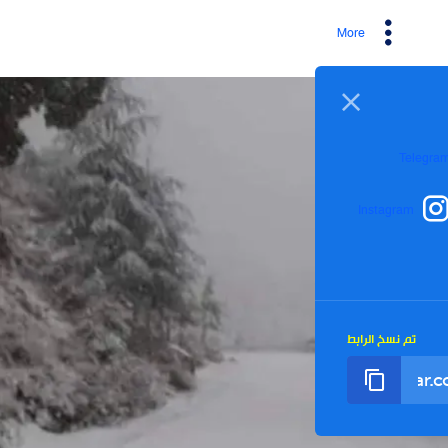
More
I
رابط