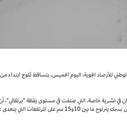
رصاد الجوية، اليوم الخميس، بتساقط ثلوج ابتداء من اليوم على
ة خاصة، التي صنفت في مستوى يقظة "برتقالي"، أن تساقط
الثلوج سيكون بسمك يتراوح ما بين 10و15 سم على المرتفعات ال