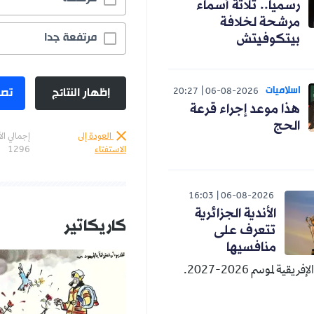
ثلاثة أسماء
خلافة
مرتفعة جدا
75.3%
يتش
إظهار النتائج
تصويت
20:27
06-08-2026
 إجراء قرعة
العودة إلى
إجمالي الأصوات :
الاستفتاء
1296
16:03
06-08-2
دية الجزائرية
كاريكاتير
المزيد
رف على
فسيها
20.