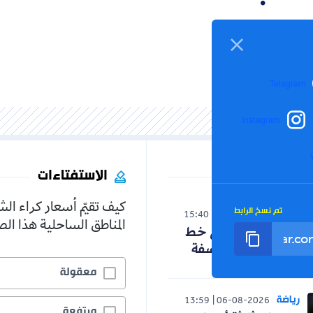
Inst
الاستفتاءات
كيف تقيّم أسعار كراء الشقق في
الرابط
15:40
06-08-20
المناطق الساحلية هذا الصيف؟
دخل على خط
ول الفلسفة
معقولة
5.2%
13:59
06-08-2
مرتفعة
19.4%