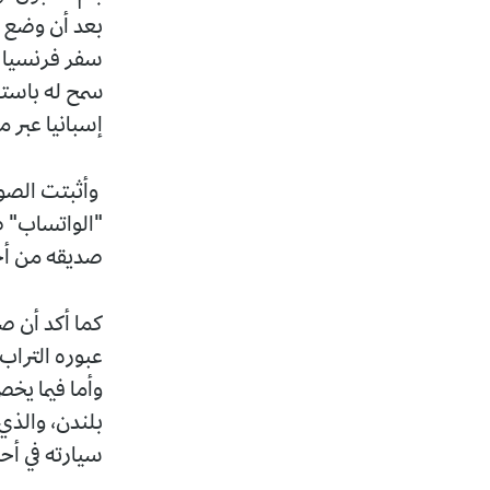
سفر فرنسيا "م
سمح له باستع
إسبانيا عبر م
وأثبتت الصور 
"الواتساب" 
صديقه من أجل
كما أكد أن ص
عبوره التراب
وأما فيما يخ
بلندن، والذي 
سيارته في أحد 