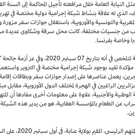
 النيابة العامة خلال مرافعته تأجيل المحاكمة إلى السنة ا
، الذي له علاقة بنشاط شبكة إجرامية دولية مختصة في تهري
المغربية والتونسية والأوروبية، باستغلال جوازات سفر مزورة 
انب من جنسيات مختلفة، كانت محل سرقة وشكاوى عديدة م
وبا وخاصة بفرنسا.
وقائع القضية تتلخص في أنه بتاريخ 07 سبتمبر 2020، و
مؤكدة تفيد بوجود شبكة إجرامية مختصة في التزوير واستعما
جرين، يعمل عناصرها على إصدار جوازات سفر وبطاقات إقامة 
زائريين الراغبين في الهجرة لمختلف الدول الأوروبية، مقابل مبا
 الوطنية والأجنبية، علاوة على معلومات أخرى مفادها أن المت
إضراب عن الطعام بالمؤسسة العقابية، هو من يدير هذه الشبك
ن.
وتم توقيف المتهم الرئيسي، المقيم ب