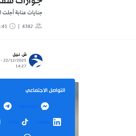
جوازات سفر 
جنايات عنابة أجلت ا
4382
3:41 دقيقة
ش. نبيل
22/12/2025 -
14:27
التواصل الاجتماعي
m
Messenger
TikTok
LinkedIn