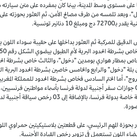
لى مستوى وسط المدينة، بينما كان بمفرده على متن سيارته 
"، وبعد تلمسه من طرف مصالح الأمن، ثم العثور بحوزته على 
 ومبلغ 10 دنانير تونسية.
ي خاص بمطار هواري بومدين "دخول"، والثالث خاص بشرطة الحد
ن بلة "دخول" والرابع والخامس خاصين بشرطة الحدود البرية ال
ج"، أما الختم السادس فخاص بشرطة الحدود للمملكة المغربي
علاوة على 03 جوازات سفر أجنبية لدولة فرنسا بأسماء مواطنين فرنسيين
تعريف أجنبية خاصة بدولة فرنسا، بالإضافة إلى 03 رخص سي
صورة.
ر بحوزة المهم الرئيسي، على قطعتين بلاستيكيتين حمراوي اللو
ضاء اللون تستعمل في تزوير رخص القيادة الأجنبية.