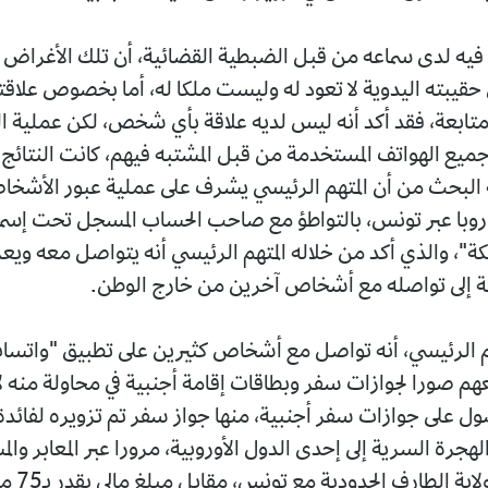
 فيه لدى سماعه من قبل الضبطية القضائية، أن تلك الأغراض ا
قيبته اليدوية لا تعود له وليست ملكا له، أما بخصوص علا
ابعة، فقد أكد أنه ليس لديه علاقة بأي شخص، لكن عملية ا
 جميع الهواتف المستخدمة من قبل المشتبه فيهم، كانت النتائج إ
البحث من أن المتهم الرئيسي يشرف على عملية عبور الأشخ
أوروبا عبر تونس، بالتواطؤ مع صاحب الحساب المسجل تحت إس
فة إلى تواصله مع أشخاص آخرين من خارج الوطن.
م الرئيسي، أنه تواصل مع أشخاص كثيرين على تطبيق "واتسا
عهم صورا لجوازات سفر وبطاقات إقامة أجنبية في محاولة منه ل
ل على جوازات سفر أجنبية، منها جواز سفر تم تزويره لفائدة 
هجرة السرية إلى إحدى الدول الأوروبية، مرورا عبر المعابر والم
بأم الطبول ل