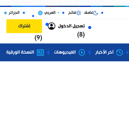
غامق
فاتح
العربي
الجزائر
تسجيل الدخول
إشتراك
(8)
(9)
آخر الأخبار
الفيديوهات
النسخة الورقية