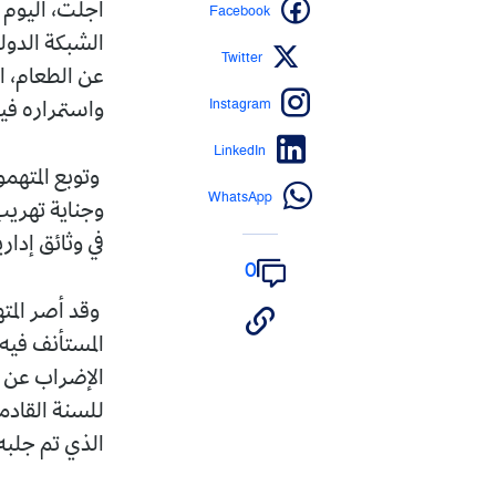
Facebook
أجلت، اليوم 
الشبكة الدول
Twitter
عن الطعام، ا
Instagram
واستمراره فيه
LinkedIn
وتوبع المتهمو
WhatsApp
وجناية تهريب
في وثائق إدار
0
المستأنف فيه 
الإضراب عن ا
للسنة القادمة
الذي تم جلب