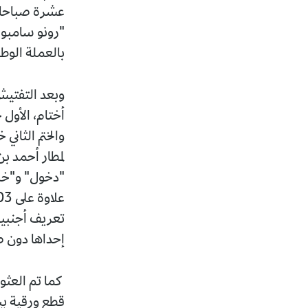
عشرة صباحا ع
"رونو سامبول
بالعملة الوطنية يقدر بـ72700 دج
والختم الثان
لمطار أحمد ب
"دخول" و"خرو
إحداها دون 
كما تم العثو
قطع ورقية بي