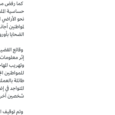
كما رفض ممثل
حساسية الملف
نحو الأراضي 
لمواطنين أج
الضحايا بأور
إثر معلومات 
وتهريب المها
للمواطنين الج
طائلة بالعملة
المتواجد في 
شخصين آخري