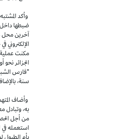
وأكد المشتبه
ضبطها داخل ح
آخرين محل مت
الإلكتروني في
مكنت عملية 
الجزائر نحو 
سنة، بالإضا
وأضاف المته
به، وتبادل م
من أجل الحصو
استعمله في ال