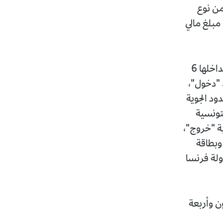
من نوع
مبلغ مالي
وبعد التفتيش الدقيق للمركبة ثم العثور بداخلها على حقيبة سوداء اللون بداخلها 6
أختام، الأول خاص بشرطة الحدود البرية لأم الطبول بيضوي الشكل رقم 50 "دخول"،
ود الجوية
تونسية
ة "خروج"،
، وبطاقة
اقة أجنبية لدولة فرنسا
ن وأربعة