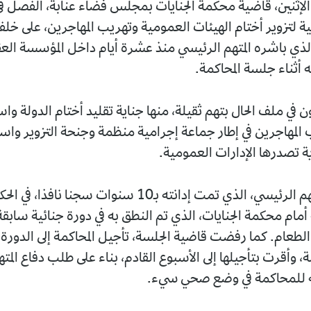
الإثنين، قاضية محكمة الجنايات بمجلس فضاء عنابة، الفصل 
ية لتزوير أختام الهيئات العمومية وتهريب المهاجرين، على خلف
لذي باشره المتهم الرئيسي منذ عشرة أيام داخل المؤسسة العق
 أثناء جلسة المحاكمة.
ن في ملف الحال بتهم ثقيلة، منها جناية تقليد أختام الدولة وا
 المهاجرين في إطار جماعة إجرامية منظمة وجنحة التزوير وا
ية تصدرها الإدارات العمومية.
وقد أصر المتهم الرئيسي، الذي تمت إدانته بـ10 سنوات سجنا نافذا
أمام محكمة الجنايات، الذي تم النطق به في دورة جنائية سابقة
لطعام. كما رفضت قاضية الجلسة، تأجيل المحاكمة إلى الدورة ا
، وأقرت بتأجيلها إلى الأسبوع القادم، بناء على طلب دفاع المت
ه للمحاكمة في وضع صحي سيء.