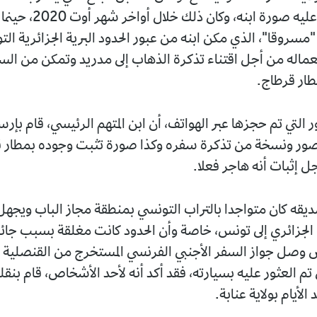
بعد أن وضع عليه صورة ابنه،
سروقا"، الذي مكن ابنه من عبور الحدود البرية الجزائرية الت
ماله من أجل اقتناء تذكرة الذهاب إلى مدريد وتمكن من السف
طار قرطاج.
التي تم حجزها عبر الهواتف، أن ابن المتهم الرئيسي، قام بإرس
صور ونسخة من تذكرة سفره وكذا صورة تثبت وجوده بمطار ق
 إثبات أنه هاجر فعلا.
ديقه كان متواجدا بالتراب التونسي بمنطقة مجاز الباب ويجهل
 الجزائري إلى تونس، خاصة وأن الحدود كانت مغلقة بسبب جائح
ص وصل جواز السفر الأجنبي الفرنسي المستخرج من القنصلية 
تم العثور عليه بسيارته، فقد أكد أنه لأحد الأشخاص، قام بنقل
الأيام بولاية عنابة.