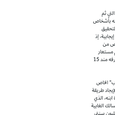
لتي ثم
قته بأشخاص
لتحقيق
يجابية، إذ
اص من
م مستعار
"فارس الشبكة"، والذي أكد من خلاله المتهم الرئيسي أنه يتواصل معه ويعرفه مند 15
ب" الخاص
إيجاد طريقة
ابنه، الذي
سالك الغابية
ولاية الطارف الحدودية مع تونس، مقابل مبلغ مالي يقدر بـ75 مليون سنتم،