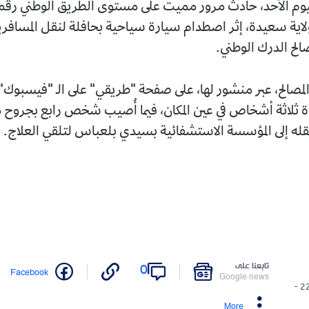
لاية سعيدة، إثر اصطدام سيارة سياحية بحافلة لنقل المسافري
صالح الدرك الوطني.
لمصالح، عبر منشور لها، على صفحة "طريقي" على الـ "فيسبوك"،
 ثلاثة أشخاص في عين المكان، فيما أُصيب شخص رابع بجروح م
نقله إلى المؤسسة الاستشفائية بسيدي بلعباس لتلقي العلاج.
تابعنا على
0
Facebook
Google news
22/03/2026 -
More