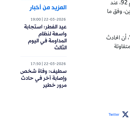
وقع مساء اليوم الأحد، حادث مرور مميت على مستوى الطريق الوطني رقم 92، عند
المزيد من أخبار
ن، وفق ما
19:00
22-03-2026
عيد الفطر: استجابة
واسعة لنظام
 أن الحادث
المداومة في اليوم
تفاوتة
الثالث
17:50
22-03-2026
سطيف: وفاة شخص
وإصابة آخر في حادث
مرور خطير
Twitter