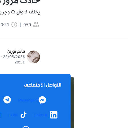
حادث مرور 
يخلف 3 وفيات وجريحاً.
959
0:21 دقيقة
فاتح نورين
22/03/2026 -
20:51
التواصل الاجتماعي
m
Messenger
TikTok
LinkedIn