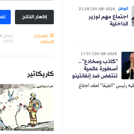
الوطن
21:28
05-08-2026
إظهار النتائج
تصو
اجتماع مهم لوزير
الداخلية
العودة إلى
إجمالي ال
الاستفتاء
1175
17:37
05-08-2026
"كاذب ومخادع"..
أسطورة عالمية
كاريكاتير
تنتفض ضد إنفانتينو
ه رئيس "الفيفا" لعقد اجتماع