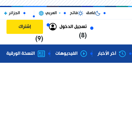
غامق
فاتح
العربي
الجزائر
تسجيل الدخول
إشتراك
(8)
(9)
آخر الأخبار
الفيديوهات
النسخة الورقية