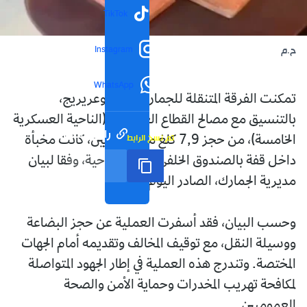
TikTok
Instagram
ح.م
WhatsApp
تمكنت الفرقة المتنقلة للجمارك ببرج بوعريريج،
بالتنسيق مع مصالح القطاع العسكري (الناحية العسكرية
رابط مختصر
تم نسخ الرابط
الخامسة)، من حجز 7,9 كلغ من الكوكايين، كانت مخبأة
داخل قفة بالصندوق الخلفي لمركبة سياحية، وفقا لبيان
مديرية الجمارك، الصادر اليوم.
وحسب البيان، فقد أسفرت العملية عن حجز البضاعة
ووسيلة النقل، مع توقيف المخالف وتقديمه أمام الجهات
المختصة. وتندرج هذه العملية في إطار الجهود المتواصلة
لمكافحة تهريب المخدرات وحماية الأمن والصحة
العموميين.