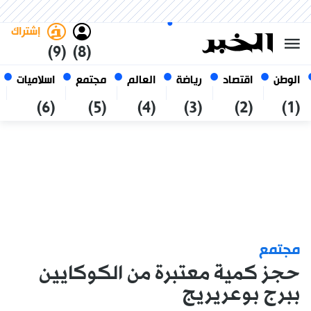
الجمعة 23 صفر 1448 الموافق ل
غامق
فاتح
العربي
07 أغسطس 2026
الجزائر
إشتراك
(9)
(8)
الوطن
اقتصاد
رياضة
العالم
مجتمع
اسلاميات
(6)
(5)
(4)
(3)
(2)
(1)
مجتمع
حجز كمية معتبرة من الكوكايين
ببرج بوعريريج