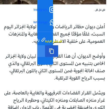
ص:ح.م.
Instagram
WhatsApp
أعلن ديوان حظائر الرياضات والتسلية لولاية الجزائر اليوم
السبت، غلقًا مؤقتًا لجميع الفضاءات الغابية والمنتزهات
رابط مختصر
تم نسخ الرابط
العمومية، على خلفية الاضطرابات الجوية.
وأوضح الديوان، أن هذا القرار جاء تبعًا لبيان ولاية الجزائر
الخاص بتنبيه من المستوى الثاني باللون البرتقالي، والذي
صنف الحالة الجوية ضمن المستوى الثاني باللون البرتقالي،
بسبب الرياح القوية المرتقبة.
ويشمل القرار الفضاءات الترفيهية والغابية بالعاصمة، على
غرار منتزه الصابلات ومنتزه الكيتاني، وحظيرة الرياح
الكبرى والحديقة الحضرية لحي الأعمال باب الزوار، إضافة