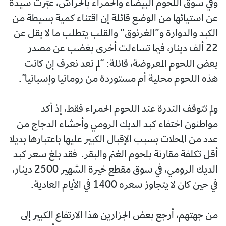
وفي سوق اللحوم البيضاء والحمراء بالحراش، عبّرت سيدة
عن استيائها من الوضع قائلة إن اقتناء كمية بسيطة من
الكبد والدوارة و”الغرنوق” والقلب يتطلب ما لا يقل عن
22 ألف دينار، فيما تساءلت أخرى بغضب عن مصدر
بعض اللحوم المعروضة، قائلة: “لم نعد نعرف إن كانت
هذه اللحوم محلية أم مستوردة من رومانيا وإسبانيا”.
ولم تتوقف الندرة عند اللحوم الحمراء فقط، إذ أكد
مواطنون اختفاء كبد الديك الرومي وأحشاء الدجاج من
عدد من المحلات بسبب الإقبال الكبير عليها باعتبارها بديلا
أقل تكلفة مقارنة بلحوم الغنم والبقر. فقد بلغ سعر كبد
الديك الرومي، في سوق مقطع خيرة الشهير 2500 دينار،
في حين كان لا يتجاوز سعره 1400 في الأيام العادية.
من جهتهم، أرجع بعض الجزارين هذا الارتفاع الكبير إلى