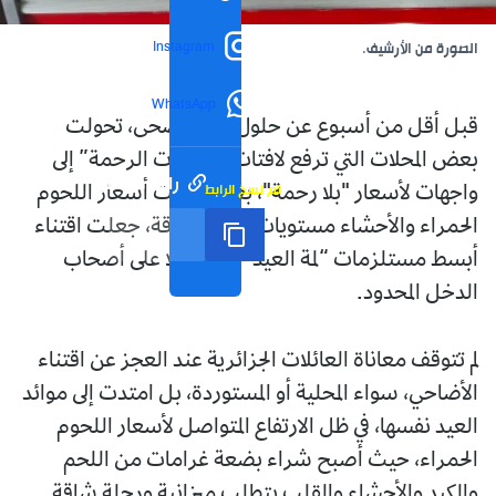
Instagram
الصورة من الأرشيف.
WhatsApp
قبل أقل من أسبوع عن حلول عيد الأضحى، تحولت
بعض المحلات التي ترفع لافتات “قصابات الرحمة” إلى
رابط مختصر
تم نسخ الرابط
واجهات لأسعار "بلا رحمة"، بعدما بلغت أسعار اللحوم
الحمراء والأحشاء مستويات غير مسبوقة، جعلت اقتناء
أبسط مستلزمات “لمة العيد” عبئا ثقيلا على أصحاب
الدخل المحدود.
لم تتوقف معاناة العائلات الجزائرية عند العجز عن اقتناء
الأضاحي، سواء المحلية أو المستوردة، بل امتدت إلى موائد
العيد نفسها، في ظل الارتفاع المتواصل لأسعار اللحوم
الحمراء، حيث أصبح شراء بضعة غرامات من اللحم
والكبد والأحشاء والقلب يتطلب ميزانية ورحلة شاقة.