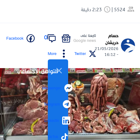
5524
2:23 دقيقة
حسام
تابعنا على
0
Facebook
Google news
حريشان
21/05/2026
More
Twitter
- 16:12
التواصل الاجتماعي
Messenger
Telegram
LinkedIn
TikTok