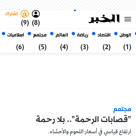
السبت 24 صفر 1448 الموافق ل 08
غامق
فاتح
العربي
أغسطس 2026
الجزائر
إشتراك
(9)
(8)
الوطن
اقتصاد
رياضة
العالم
مجتمع
اسلاميات
(6)
(5)
(4)
(3)
(2)
(1)
مجتمع
"قصابات الرحمة".. بلا رحمة
ارتفاع قياسي في أسعار اللحوم والأحشاء.