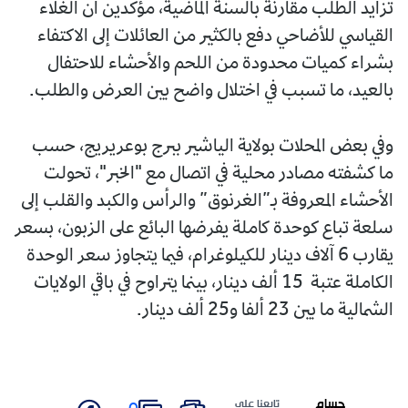
تزايد الطلب مقارنة بالسنة الماضية، مؤكدين أن الغلاء
القياسي للأضاحي دفع بالكثير من العائلات إلى الاكتفاء
بشراء كميات محدودة من اللحم والأحشاء للاحتفال
بالعيد، ما تسبب في اختلال واضح بين العرض والطلب.
وفي بعض المحلات بولاية الياشير ببرج بوعريريج، حسب
ما كشفته مصادر محلية في اتصال مع "الخبر"، تحولت
الأحشاء المعروفة بـ”الغرنوق” والرأس والكبد والقلب إلى
سلعة تباع كوحدة كاملة يفرضها البائع على الزبون، بسعر
يقارب 6 آلاف دينار للكيلوغرام، فيما يتجاوز سعر الوحدة
الكاملة عتبة 15 ألف دينار، بينما يتراوح في باقي الولايات
الشمالية ما بين 23 ألفا و25 ألف دينار.
حسام
تابعنا على