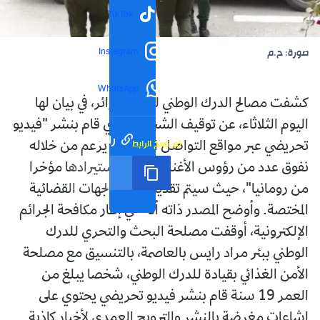
TikTok
Instagram
صورة: ح.م
WhatsApp
كشفت مصالح الدرك الوطني لولاية الجزائر، في بيان لها
اليوم الثلاثاء، عن توقيف الشخص الذي قام بنشر "فيديو
رابط مختصر
تم نسخ الرابط
تحريضي عبر مواقع التواصل الاجتماعي يزعم من خلاله
نفوق عدد من رؤوس الأغنام التي تم استيرادها مؤخرا
من رومانيا"، حيث سيتم تقديمه أمام الجهات القضائية
المختصة. وأوضح المصدر ذاته أنه "في إطار مكافحة الجرائم
الإلكترونية، أوقفت مصلحة البحث والتحري للدرك
الوطني ببئر مراد رايس بالعاصمة، بالتنسيق مع مصلحة
الأمن الغذائي بقيادة للدرك الوطني، شخصا يبلغ من
العمر 19 سنة قام بنشر فيديو تحريضي يحتوي على
إشاعات مغرضة بالنشر والترويج العمدي لأخبار كاذبة