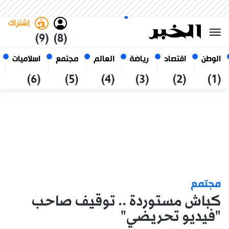
السبت 24 صفر 1448 الموافق ل 08
غامق
فاتح
العربي
أغسطس 2026
الجزائر
إشتراك
(9)
(8)
الوطن
اقتصاد
رياضة
العالم
مجتمع
اسلاميات
(6)
(5)
(4)
(3)
(2)
(1)
مجتمع
كباش مستوردة .. توقيف صاحب
"فيديو تحريضي"