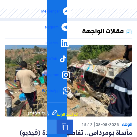
Messenger
Telegram
مقالات الواجهة
LinkedIn
TikTok
Instagram
WhatsApp
رابط مختصر
تم نسخ الرابط
الوطن
15:12
08-08-2026
مأساة بومرداس.. تفاصيل جديدة (فيديو)