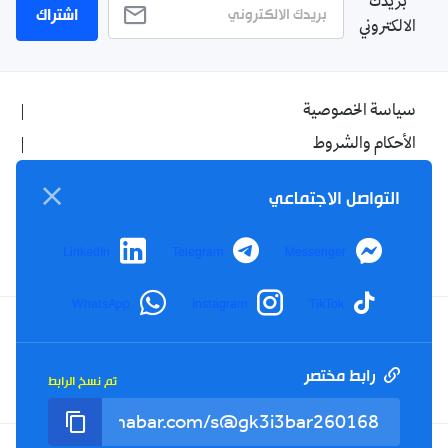
بريدك
اشتراك
الالكتروني
سياسة الخصوصية
الأحكام والشروط
الإشهار
التواصل الاجتماعي
اتصل بنا
من نحن
LinkedIn
Telegram
Messenger
WhatsApp
Instagram
TikTok
Twitter
TikTok
YouTube
Facebook
رابط مختصر
تم نسخ الرابط
RSS
Tel : +213(0)023 31 69 04 - eMail :
info@elkhabar.com