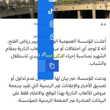
TikTok
ح.م
Instagram
WhatsApp
أعلنت المؤسسة العمومية الولائية لتسيير رياض الفتح،
أنه لا توجد أي احتفالات أو عروض بالألعاب النارية بمقام
رابط مختصر
تم نسخ الرابط
الشهيد بمناسبة إحياء الذكرى لـ64 لعيدي الاستقلال
والشباب.
ودعت المؤسسة، عبر بيان لها، أمس، إلى عدم تداول أو
تصديق الأخبار والإعلانات غير الرسمية التي تفيد ببرمجة
عروض للألعاب النارية بهذا الموقع، والاعتماد فقط على
البيانات الصادرة عبر الصفحة الرسمية للمؤسسة.