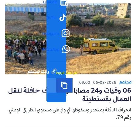
LinkedIn
TikTok
Instagram
WhatsApp
رابط مختصر
تم نسخ الرابط
مجتمع
09:00
06-08-2026
06 وفيات و24 مصابا في انحراف حافلة لنقل
العمال بقسنطينة
انحراف الحافلة بمنحدر وسقوطها في وادٍ على مستوى الطريق الوطني
رقم 79.